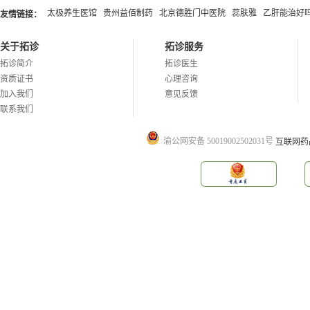
太极养生医馆
贵州益佰制药
北京德胜门中医院
蕊肤雅
乙肝能治好
友情链接：
关于拓诊
拓诊服务
拓诊简介
拓诊医生
资质证书
心理咨询
加入我们
意见反馈
联系我们
渝公网安备 50019002502031号
互联网药品