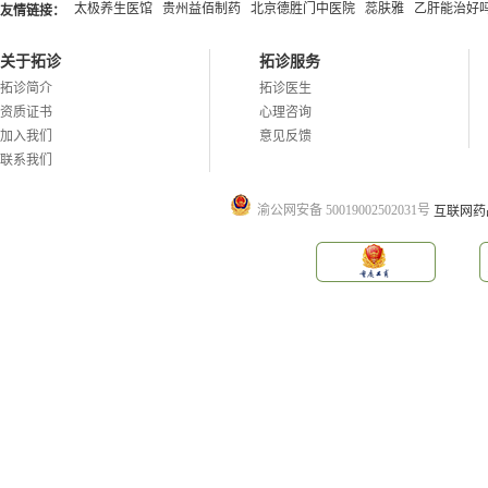
太极养生医馆
贵州益佰制药
北京德胜门中医院
蕊肤雅
乙肝能治好
友情链接：
关于拓诊
拓诊服务
拓诊简介
拓诊医生
资质证书
心理咨询
加入我们
意见反馈
联系我们
渝公网安备 50019002502031号
互联网药品