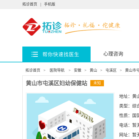
拓诊首页
|
手机版
心理咨询
帮你快速找医生
拓诊首页
>
医院导航
>
安徽
>
黄山
>
屯溪区
>
黄山市
黄山市屯溪区妇幼保健站
未知
地址：黄
类型：综
性质：国
电话：暂
网址：
暂