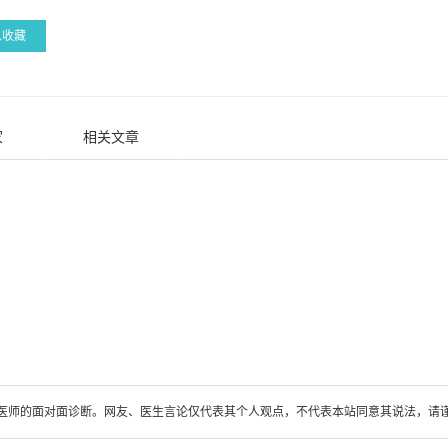
入收藏
家
相关文章
医师的面对面诊断。网友、医生言论仅代表其个人观点，不代表本站同意其说法，请