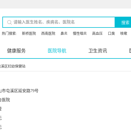
搜索
热门搜索:
新桥医院
西南医院
鼻炎
慢性咽炎
高血压
口臭
咳嗽
健康服务
医院导航
卫生资讯
屯溪区妇幼保健站
山市屯溪区延安路79号
合医院
营
无
无