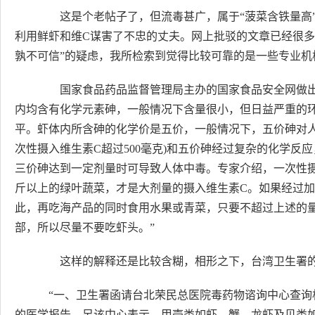
这是个老帖子了，但流毒甚广，属于“菠菜含铁量高”
利用鲜虾和维C谋害了不忠的丈夫。网上批驳的文章已经很多
孰不可信”的疑虑，我所检索到觉得比较可靠的是一些专业机
国家食品药品监督管理局主办的国家食品安全网做出
内均含有化学元素砷，一般情况下含量很小，但日益严重的
平。虾体内所含砷的化学价是五价，一般情况下，五价砷对人
次性摄入维生素C超过500毫克)和五价砷经过复杂的化学反应
三价砷达到一定剂量时可导致人体中毒。专家介绍，一次性摄入
斤以上的绿叶蔬菜，才是大剂量的摄入维生素C。如果经过加
此，再吃海产品的同时食用水果或青菜，只要不超过上述的
部，所以尽量不要吃虾头。”
这样的解释还是比较含糊，相形之下，台湾卫生署的
“一、卫生署函请台北荣民总医院毒药物谘询中心查询
的医学报告。另该中心表示，甲壳类如虾、蟹、龙虾及贝类