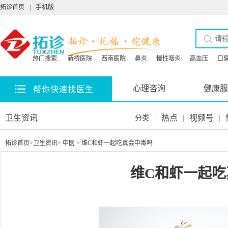
拓诊首页
|
手机版
热门搜索:
新桥医院
西南医院
鼻炎
慢性咽炎
高血压
口
心理咨询
健康服
帮你快速找医生
卫生资讯
热点
|
视频号
|
分类
:
拓诊首页
>
卫生资讯
>
中医
> 维C和虾一起吃真会中毒吗
维C和虾一起吃