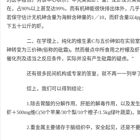
在，占90%以上甚至达99%，而有机砷能很快排出体外，几
若保守估计无机砷含量为海鲜含砷量的1／10，而虾含量以4
下五十公斤的虾。
二、在学理上，纯化的维生素C与五价砷如在实验室
砷转变为三价砷(俗称的砒霜)。然而餐点中所食用之柠檬及
催化剂及适当之反应条件，实际并没有产生砒霜的疑虑。”
还有很多民间机构或专家的答复，就不再一一列举
综上，我们可以得到结论：
1.除去胃酸的分解作用、肝脏的解毒作用，以及发生氧
虾＋500mg维C(50个苹果/30个梨/10个橙子/1.5kg绿
2.重金属主要储存于脑组织中，安全起见，还是不要