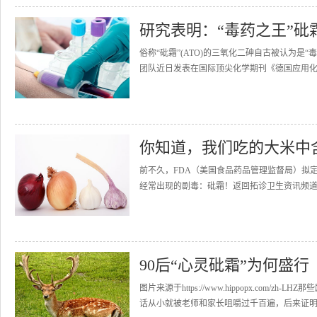
研究表明：“毒药之王”砒
俗称“砒霜”(ATO)的三氧化二砷自古被认为是
团队近日发表在国际顶尖化学期刊《德国应用化
你知道，我们吃的大米中
前不久，FDA（美国食品药品管理监督局）拟
经常出现的剧毒：砒霜！返回拓诊卫生资讯频道>>
90后“心灵砒霜”为何盛行
图片来源于https://www.hippopx.co
话从小就被老师和家长咀嚼过千百遍，后来证明并