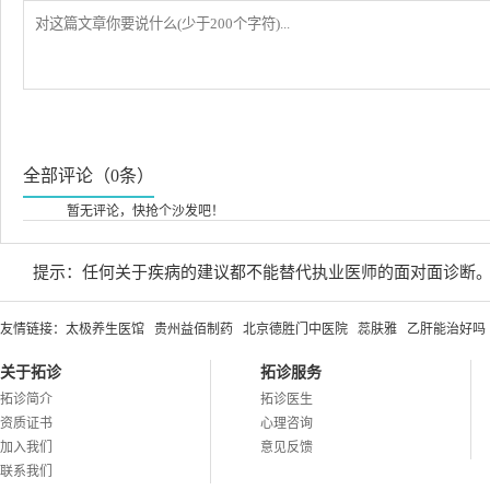
全部评论（0条）
暂无评论，快抢个沙发吧！
提示：任何关于疾病的建议都不能替代执业医师的面对面诊断
友情链接：
太极养生医馆
贵州益佰制药
北京德胜门中医院
蕊肤雅
乙肝能治好吗
关于拓诊
拓诊服务
拓诊简介
拓诊医生
资质证书
心理咨询
加入我们
意见反馈
联系我们