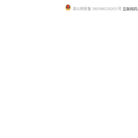
渝公网安备 50019002502031号
互联网药品