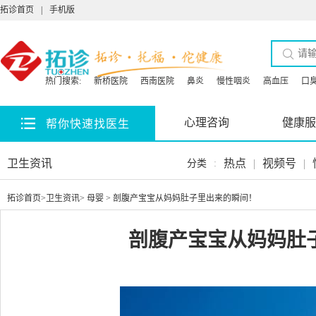
拓诊首页
|
手机版
热门搜索:
新桥医院
西南医院
鼻炎
慢性咽炎
高血压
口
心理咨询
健康服
帮你快速找医生
卫生资讯
热点
|
视频号
|
分类
:
拓诊首页
>
卫生资讯
>
母婴
> 剖腹产宝宝从妈妈肚子里出来的瞬间！
剖腹产宝宝从妈妈肚