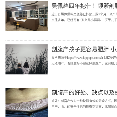
吴佩慈四年抱仨！频繁剖
近日有媒体爆料吴佩慈已怀第三胎7个月，预产
交往多年，已经育有3岁女儿小蕊蕊、1岁半儿子
剖腹产孩子更容易肥胖 
图片来源于https://www.hippopx.co
无法顺产，否则最好不要选择剖腹产，这对胎儿对
剖腹产的好处、缺点以及
好处：剖宫产作为一种快捷有效的分娩方式，
宫产，胎儿的安全性也的确得到提高，比如胎心