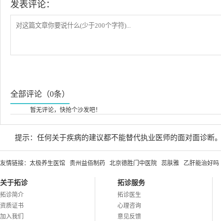
发表评论：
全部评论（0条）
暂无评论，快抢个沙发吧！
提示：任何关于疾病的建议都不能替代执业医师的面对面诊断
友情链接：
太极养生医馆
贵州益佰制药
北京德胜门中医院
蕊肤雅
乙肝能治好吗
关于拓诊
拓诊服务
拓诊简介
拓诊医生
资质证书
心理咨询
加入我们
意见反馈