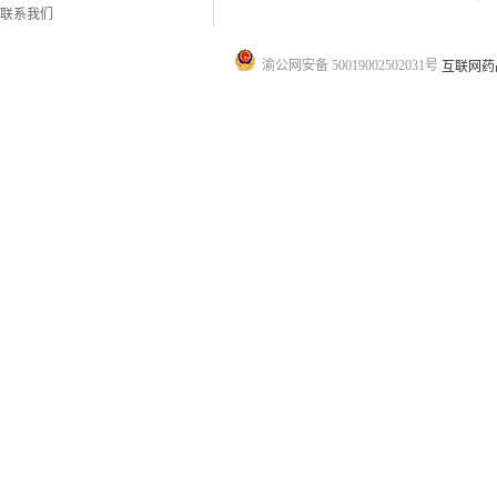
联系我们
渝公网安备 50019002502031号
互联网药品