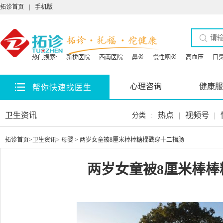
拓诊首页
|
手机版
热门搜索:
新桥医院
西南医院
鼻炎
慢性咽炎
高血压
口
心理咨询
健康服
帮你快速找医生
卫生资讯
热点
|
视频号
|
分类
:
拓诊首页
>
卫生资讯
>
母婴
> 两岁女童被8厘米棒棒糖棍戳穿十二指肠
两岁女童被8厘米棒棒