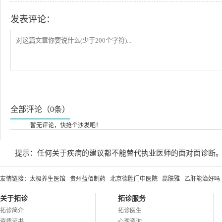
发表评论：
全部评论（0条）
暂无评论，快抢个沙发吧！
提示：任何关于疾病的建议都不能替代执业医师的面对面诊断
友情链接：
太极养生医馆
贵州益佰制药
北京德胜门中医院
蕊肤雅
乙肝能治好吗
关于拓诊
拓诊服务
拓诊简介
拓诊医生
资质证书
心理咨询