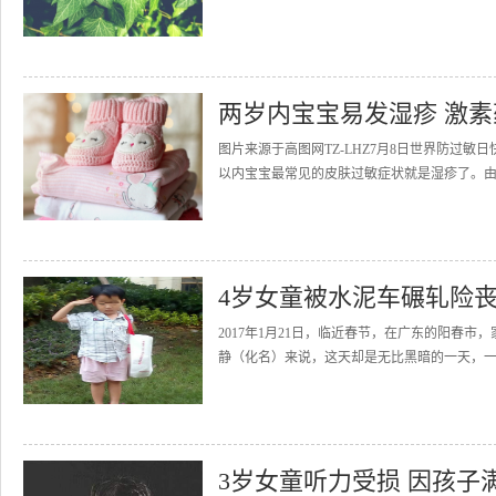
两岁内宝宝易发湿疹 激
图片来源于高图网TZ-LHZ7月8日世界防过
以内宝宝最常见的皮肤过敏症状就是湿疹了。由
4岁女童被水泥车碾轧险
2017年1月21日，临近春节，在广东的阳春
静（化名）来说，这天却是无比黑暗的一天，一
3岁女童听力受损 因孩