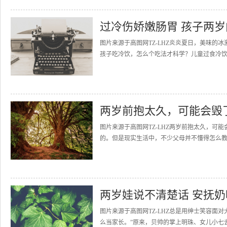
过冷伤娇嫩肠胃 孩子两
图片来源于高图网TZ-LHZ炎炎夏日，美味
孩子吃冷饮，怎么个吃法才科学？儿童过食冷饮
两岁前抱太久，可能会毁
图片来源于高图网TZ-LHZ两岁前抱太久，
的。但是现实生活中，不少父母并不懂得怎么教育
两岁娃说不清楚话 安抚
图片来源于高图网TZ-LHZ总是用绅士笑容面
么当家长。”原来，贝帅的掌上明珠、女儿小七去