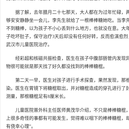
据了解，去年腊月二十七那天，大人都在为过年忙碌，
够安安静静坐一会儿，李先生就给了一根棒棒糖她吃。当李
不到糖棒，以为孩子不小心丢到什么地方，也就没在意。大
子吃坏肚子，保守治疗3天后却没有任何好转，反而愈演愈
武汉市儿童医院治疗。
经彩超和核磁共振检查，医生在孩子中腹部肠管内发现
物很可能就是那天找了好久都没找到的棒棒糖棍。
第二天一早，医生对孩子进行手术探查，果然发现，那
染。医生在胃镜下将糖棍取出，并对糖棍造成的穿孔进行了
测量，那根糖棍足有8厘米长。
儿童医院普外科主任医师黄茂华介绍，不只是棒棒糖棍
上很多奇怪的事都有可能发生，觉得难以咽下的棒棒糖棍，
有侥幸心理”。