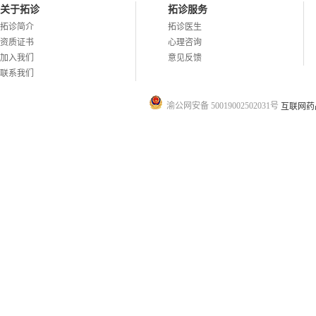
关于拓诊
拓诊服务
拓诊简介
拓诊医生
资质证书
心理咨询
加入我们
意见反馈
联系我们
渝公网安备 50019002502031号
互联网药品