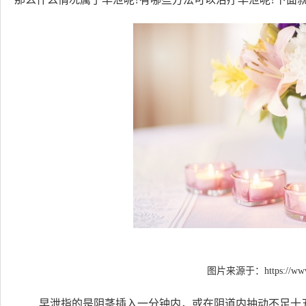
图片来源于：
https://ww
早泄指的是阴茎插入一分钟内，或在阴道内抽动不足十