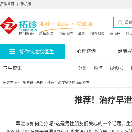
拓诊首页
|
手机版
热门搜索:
新桥医院
西南医院
鼻炎
慢性咽炎
高血压
口
心理咨询
健康服
帮你快速找医生
卫生资讯
热点
|
视频号
|
分类
:
拓诊首页
>
卫生资讯
>
两性
> 推荐！治疗早泄的民间验方
推荐！治疗早泄
早泄该如何治疗呢?这是男性朋友们关心的一个话题。
那么什么情况属于早泄呢?有哪些方法可以治疗早泄呢?下面