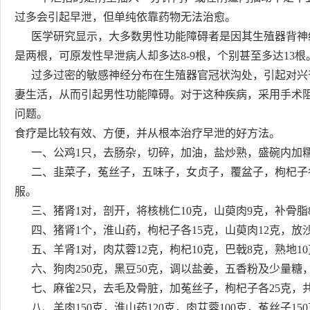
过多会引起早泄，但单纯依靠药物无法治愈。
医学研究显示，大多数男性功能障碍者是因其生殖器背神
是两根，可原发性早泄病人却多达8-9根，个别甚至多达13根
过多过密的敏感神经分布在生殖器官冠状沟处，引起对兴
妻生活，从而引起男性功能障碍。对于这种疾病，采用手术
问题。
食疗是比较有效、方便，并从根本治疗早泄的好方法。
一、公鸡1只，去肠杂，切碎，加油，盐炒熟，盛碗内加糯米
二、韭菜子，菟丝子，五味子，女贞子，覆盆子，枸杞子各
服。
三、猪肾1对，剖开，将核桃仁10克，山萸肉9克，补骨脂
四、猪肾1个，淮山药，枸杞子各15克，山萸肉12克，放
五、羊肾1对，肉苁蓉12克，枸杞10克，巴戟8克，熟地1
六、狗肉250克，黑豆50克，调以盐姜，五香粉及少量糖
七、麻雀2只，去毛及骨脏，加菟丝子，枸杞子各25克，
八、羊肉150克，淮山药120克，肉苁蓉100克，菟丝子15