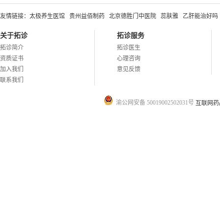
友情链接：
太极养生医馆
贵州益佰制药
北京德胜门中医院
蕊肤雅
乙肝能治好吗
关于拓诊
拓诊服务
拓诊简介
拓诊医生
资质证书
心理咨询
加入我们
意见反馈
联系我们
渝公网安备 50019002502031号
互联网药品