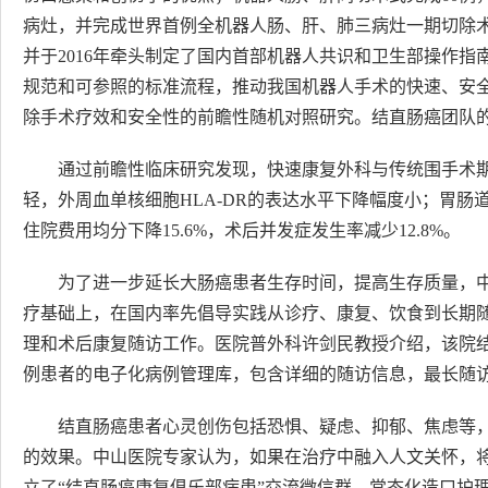
病灶，并完成世界首例全机器人肠、肝、肺三病灶一期切除
并于2016年牵头制定了国内首部机器人共识和卫生部操作
规范和可参照的标准流程，推动我国机器人手术的快速、安
除手术疗效和安全性的前瞻性随机对照研究。结直肠癌团队
通过前瞻性临床研究发现，快速康复外科与传统围手术
轻，外周血单核细胞HLA-DR的表达水平下降幅度小；胃肠
住院费用均分下降15.6%，术后并发症发生率减少12.8%。
为了进一步延长大肠癌患者生存时间，提高生存质量，
疗基础上，在国内率先倡导实践从诊疗、康复、饮食到长期
理和术后康复随访工作。医院普外科许剑民教授介绍，该院结直
例患者的电子化病例管理库，包含详细的随访信息，最长随访
结直肠癌患者心灵创伤包括恐惧、疑虑、抑郁、焦虑等
的效果。中山医院专家认为，如果在治疗中融入人文关怀，
立了“结直肠癌康复俱乐部病患”交流微信群、常态化造口护