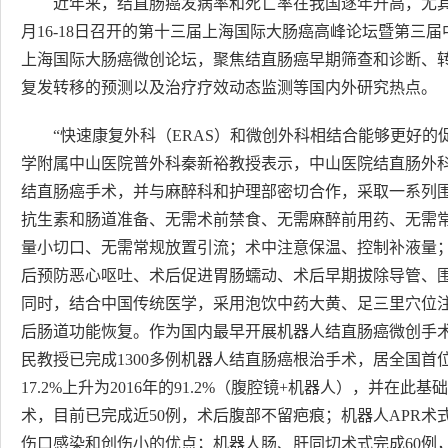
近年来，结直肠癌发病率和死亡率在我国逐年升高，尤
月16-18日召开的第十三届上海国际大肠癌高峰论坛暨第三
上海国际大肠癌微创论坛，聚焦结直肠癌早期筛查和诊断、
复发转移的预测以及治疗疗效动态监测等国内外研究热点。
“快速康复外科（ERAS）和微创外科相结合能够更好
学附属中山医院普外科秦新裕教授表示，中山医院结直肠外科
结直肠癌手术，并与麻醉科和护理部密切合作，采取一系列
抗生素和肠道准备、无需术前禁食、无需麻醉前用药、无需
量小切口、无需常规放置引流；术中注意保温、控制补液量
后预防恶心呕吐、术后促进胃肠蠕动、术后早期拔除导管、
同时，结合中国传统医学，采用泡饮中药大黄、足三里穴位
后肠道功能恢复。作为国内最早开展机器人结直肠癌微创手术的
民教授已完成1300多例机器人结直肠癌根治手术，居全国首
17.2%上升为2016年的91.2%（腹腔镜+机器人），并
术，目前已完成近50例，术后腹部不留疤痕；机器人APR术
伤口感染和创伤小的优点；机器人肠、肝同切术式完成60例