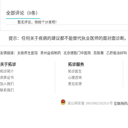
全部评论（0条）
暂无评论，快抢个沙发吧！
提示：任何关于疾病的建议都不能替代执业医师的面对面诊断
友情链接：
太极养生医馆
贵州益佰制药
北京德胜门中医院
蕊肤雅
乙肝能治好吗
关于拓诊
拓诊服务
拓诊简介
拓诊医生
资质证书
心理咨询
加入我们
意见反馈
联系我们
渝公网安备 50019002502031号
互联网药品