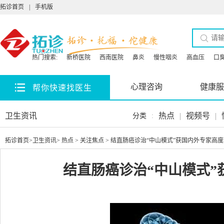
拓诊首页
|
手机版
热门搜索:
新桥医院
西南医院
鼻炎
慢性咽炎
高血压
口
心理咨询
健康服
帮你快速找医生
卫生资讯
热点
|
视频号
|
分类
:
拓诊首页
>
卫生资讯
>
热点
>
关注焦点
> 结直肠癌诊治“中山模式”获国内外专家高
结直肠癌诊治“中山模式”