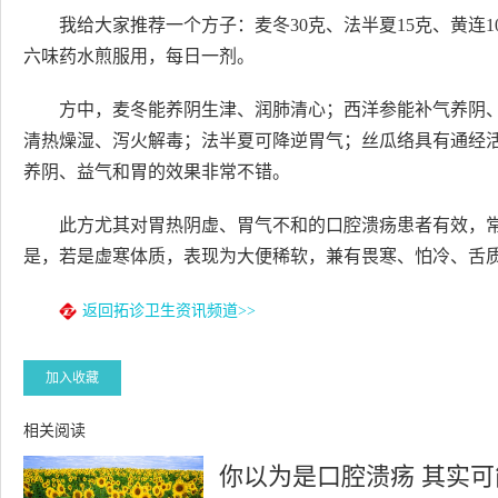
我给大家推荐一个方子：麦冬30克、法半夏15克、黄连1
六味药水煎服用，每日一剂。
方中，麦冬能养阴生津、润肺清心；西洋参能补气养阴
清热燥湿、泻火解毒；法半夏可降逆胃气；丝瓜络具有通经
养阴、益气和胃的效果非常不错。
此方尤其对胃热阴虚、胃气不和的口腔溃疡患者有效，
是，若是虚寒体质，表现为大便稀软，兼有畏寒、怕冷、舌
返回拓诊卫生资讯频道>>
加入收藏
相关阅读
你以为是口腔溃疡 其实