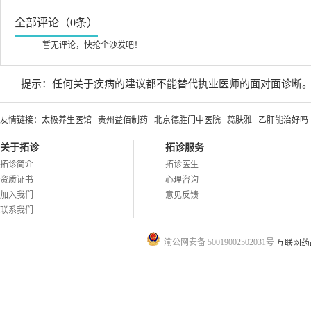
全部评论（0条）
暂无评论，快抢个沙发吧！
提示：任何关于疾病的建议都不能替代执业医师的面对面诊断
友情链接：
太极养生医馆
贵州益佰制药
北京德胜门中医院
蕊肤雅
乙肝能治好吗
关于拓诊
拓诊服务
拓诊简介
拓诊医生
资质证书
心理咨询
加入我们
意见反馈
联系我们
渝公网安备 50019002502031号
互联网药品