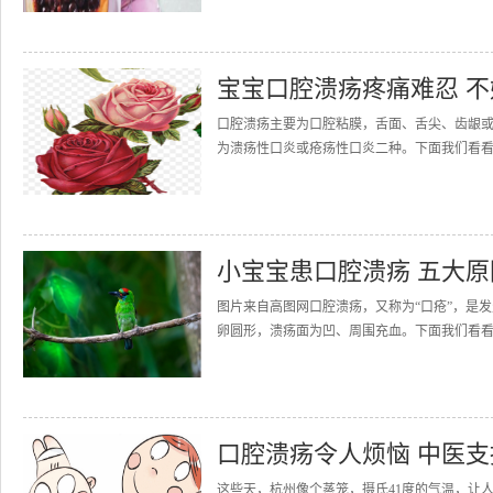
宝宝口腔溃疡疼痛难忍 
口腔溃疡主要为口腔粘膜，舌面、舌尖、齿龈
为溃疡性口炎或疮疡性口炎二种。下面我们看看宝宝口腔
小宝宝患口腔溃疡 五大
图片来自高图网口腔溃疡，又称为“口疮”，是
卵圆形，溃疡面为凹、周围充血。下面我们看看
口腔溃疡令人烦恼 中医
这些天，杭州像个蒸笼，摄氏41度的气温，让