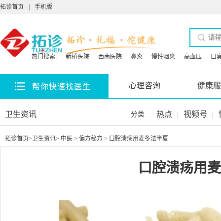
拓诊首页
|
手机版
热门搜索:
新桥医院
西南医院
鼻炎
慢性咽炎
高血压
口
心理咨询
健康服
帮你快速找医生
卫生资讯
热点
|
视频号
|
分类
:
拓诊首页
>
卫生资讯
>
中医
>
偏方秘方
> 口腔溃疡用麦冬法半夏
口腔溃疡用麦