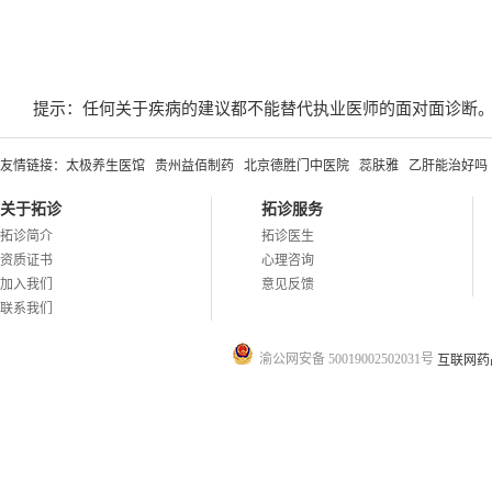
提示：任何关于疾病的建议都不能替代执业医师的面对面诊断
友情链接：
太极养生医馆
贵州益佰制药
北京德胜门中医院
蕊肤雅
乙肝能治好吗
关于拓诊
拓诊服务
拓诊简介
拓诊医生
资质证书
心理咨询
加入我们
意见反馈
联系我们
渝公网安备 50019002502031号
互联网药品