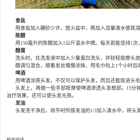
食盐
用食盐加入硼砂少许，放火盆中，再加入适量清水使其
陈醋
用150毫升的陈醋加入1公斤温水中搅。每天若能坚持1
醋蛋
洗头时，在洗发液中加入少量蛋白洗头，并较轻按摩头
醋调匀混合，顺着发丝慢慢涂抹，用毛巾包上1个小时后
啤酒
用啤酒涂搽头发，不仅可以保护头发，而且还能促进头毛
头发上，再做一些手部按摩使啤酒渗透头发根部。15分
治疗效果，还可以使头发光亮。
发油
头发洗干净后，将平时所搽发油的1/3加入清水中，将
加入收藏
相关阅读