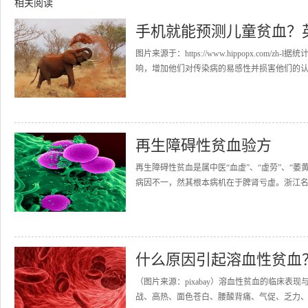
相关阅读
手机就能预测儿童贫血？
图片来源于：https://www.hippopx.co
响，增加他们对传染病的易感性并损害他们的认知
再生障碍性贫血验方
再生障碍性贫血是属中医“血虚”、“虚劳”、“
病因不一，然其根本病机在于脾肾亏虚。浙江名
什么原因引起溶血性贫血
（图片来源：pixabay）溶血性贫血的临床
战、高热、面色苍白、腰酸背痛、气促、乏力、