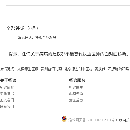
全部评论（0条）
暂无评论，快抢个沙发吧！
提示：任何关于疾病的建议都不能替代执业医师的面对面诊断
友情链接：
太极养生医馆
贵州益佰制药
北京德胜门中医院
蕊肤雅
乙肝能治好吗
关于拓诊
拓诊服务
拓诊简介
拓诊医生
资质证书
心理咨询
加入我们
意见反馈
联系我们
渝公网安备 50019002502031号
互联网药品