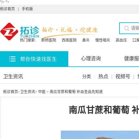
"/>
">
拓诊首页
|
手机版
热门搜索:
新桥医院
西南医院
鼻炎
慢性咽炎
高血压
口
心理咨询
健康服
帮你快速找医生
卫生资讯
热点
|
视频号
|
分类
:
拓诊首页
>
卫生资讯
>
中医
> 南瓜甘蔗和葡萄 补血圣品先知道
南瓜甘蔗和葡萄 