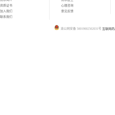
拓诊简介
拓诊医生
资质证书
心理咨询
加入我们
意见反馈
联系我们
渝公网安备 50019002502031号
互联网药品