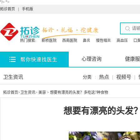
"/>
">
拓诊首页
|
手机版
热门搜索:
新桥医院
西南医院
鼻炎
慢性咽炎
高血压
口
心理咨询
健康服
帮你快速找医生
卫生资讯
热点
|
视频号
|
分类
:
拓诊首页
>
卫生资讯
>
美容
> 想要有漂亮的头发？多吃这7种食物
想要有漂亮的头发？