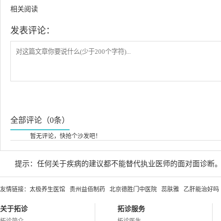
相关阅读
发表评论：
全部评论（0条）
暂无评论，快抢个沙发吧！
提示：任何关于疾病的建议都不能替代执业医师的面对面诊断
友情链接：
太极养生医馆
贵州益佰制药
北京德胜门中医院
蕊肤雅
乙肝能治好吗
关于拓诊
拓诊服务