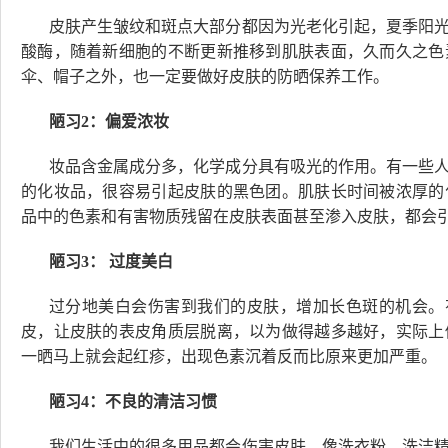
皮肤产生皱纹和斑点大部分都因为光老化引起，夏季阳
酸酶，随着新细胞的不断更新推移到肌肤表面，久而久之色
伞、帽子之外，也一定要做好皮肤的防晒保养工作。
陋习2：偏爱浓妆
妆品含金属成分多，化学成分具有吸光的作用。有一些
的化妆品，很容易引起皮肤的黑色团。肌肤长时间被浓厚的
品中的色素和有害物质残留在皮肤表面甚至渗入皮肤，都会
陋习3： 过度美白
过分地美白会伤害到我们的皮肤，增加长色斑的机会。
皮，让皮肤的表皮角质层脱离，以为做得越多越好，实际上
一晒马上就会起红疹，出现色素沉着反而比原来更加严重。
陋习4：不良的清洁习惯
我们生活中的很多用品都会伤害皮肤，像洗衣粉、洗洁