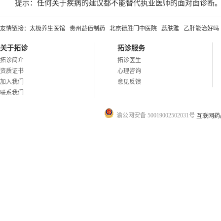
提示：任何关于疾病的建议都不能替代执业医师的面对面诊断
友情链接：
太极养生医馆
贵州益佰制药
北京德胜门中医院
蕊肤雅
乙肝能治好吗
关于拓诊
拓诊服务
拓诊简介
拓诊医生
资质证书
心理咨询
加入我们
意见反馈
联系我们
渝公网安备 50019002502031号
互联网药品