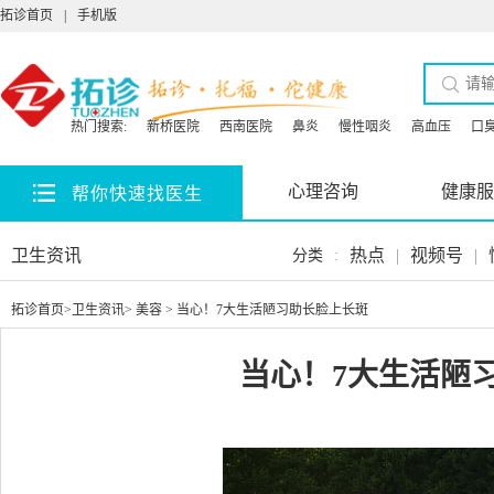
拓诊首页
|
手机版
热门搜索:
新桥医院
西南医院
鼻炎
慢性咽炎
高血压
口
心理咨询
健康服
帮你快速找医生
卫生资讯
热点
|
视频号
|
分类
:
拓诊首页
>
卫生资讯
>
美容
> 当心！7大生活陋习助长脸上长斑
当心！7大生活陋