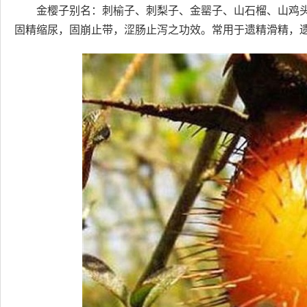
金樱子别名：刺榆子、刺梨子、金罂子、山石榴、山鸡
固精缩尿，固崩止带，涩肠止泻之功效。常用于遗精滑精，