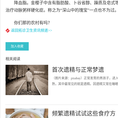
降血脂。金樱子中含有脂肪酸、卜谷省醇、躁质及皂式
治疗动脉粥样硬化症。称之为“深山中的瑰宝”一点也不为过
你们那的农村有吗？
返回拓诊卫生资讯频道>>
加入收藏
相关阅读
首次遗精与正常梦遗
（图片来源：pixabay）正常发育的男孩子
熟，其中最常见的就是遗精。因遗精又常在睡眠
频繁遗精试试这些食疗方