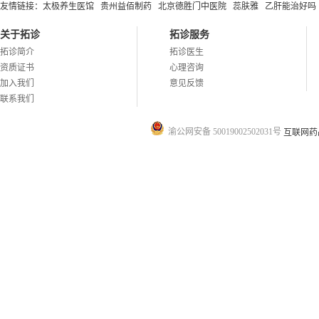
友情链接：
太极养生医馆
贵州益佰制药
北京德胜门中医院
蕊肤雅
乙肝能治好吗
关于拓诊
拓诊服务
拓诊简介
拓诊医生
资质证书
心理咨询
加入我们
意见反馈
联系我们
渝公网安备 50019002502031号
互联网药品