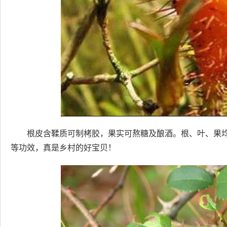
根皮含鞣质可制栲胶，果实可熬糖及酿酒。根、叶、果
等功效，真是乡村的好宝贝！