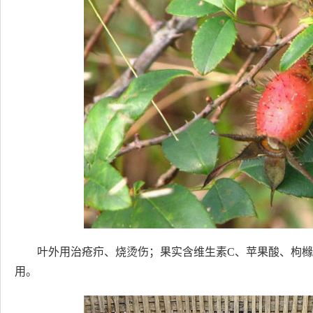
叶外用治疮疖、烧烫伤；果实含维生素C、苹果酸、枸
用。