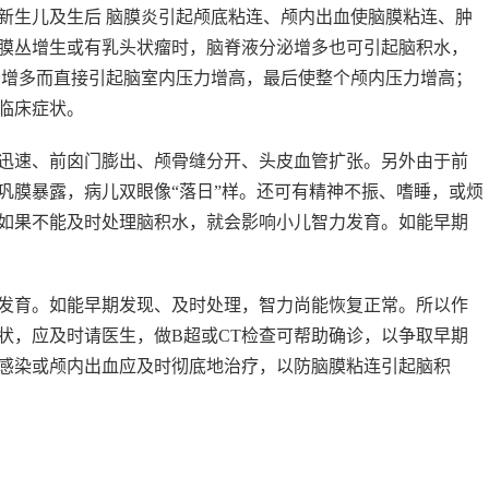
新生儿及生后 脑膜炎引起颅底粘连、颅内出血使脑膜粘连、肿
膜丛增生或有乳头状瘤时，脑脊液分泌增多也可引起脑积水，
内增多而直接引起脑室内压力增高，最后使整个颅内压力增高；
临床症状。
迅速、前囟门膨出、颅骨缝分开、头皮血管扩张。另外由于前
巩膜暴露，病儿双眼像“落日”样。还可有精神不振、嗜睡，或烦
如果不能及时处理脑积水，就会影响小儿智力发育。如能早期
发育。如能早期发现、及时处理，智力尚能恢复正常。所以作
状，应及时请医生，做B超或CT检查可帮助确诊，以争取早期
感染或颅内出血应及时彻底地治疗，以防脑膜粘连引起脑积