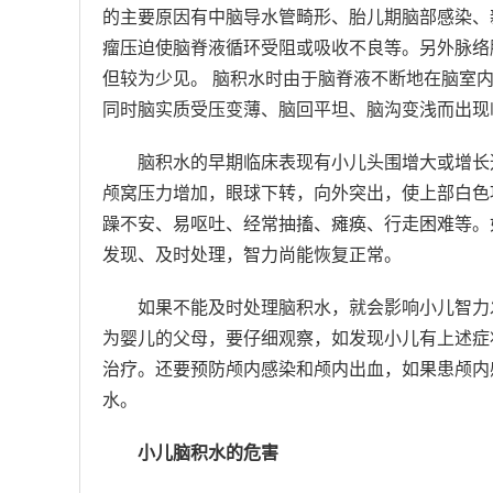
的主要原因有中脑导水管畸形、胎儿期脑部感染、
瘤压迫使脑脊液循环受阻或吸收不良等。另外脉络
但较为少见。 脑积水时由于脑脊液不断地在脑室
同时脑实质受压变薄、脑回平坦、脑沟变浅而出现
脑积水的早期临床表现有小儿头围增大或增长
颅窝压力增加，眼球下转，向外突出，使上部白色
躁不安、易呕吐、经常抽搐、瘫痪、行走困难等。
发现、及时处理，智力尚能恢复正常。
如果不能及时处理脑积水，就会影响小儿智力
为婴儿的父母，要仔细观察，如发现小儿有上述症
治疗。还要预防颅内感染和颅内出血，如果患颅内
水。
小儿脑积水的危害