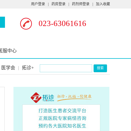
用户登录
|
药房登录
|
药剂师登录
|
加入收藏
023-63061616
医服中心
医学会
|
拓诊+
搜索