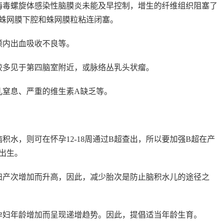
梅毒螺旋体感染性脑膜炎未能及早控制，增生的纤维组织阻塞了
蛛网膜下腔和蛛网膜粒粘连闭塞。
颅内出血吸收不良等。
较多见于第四脑室附近，或脉络丛乳头状瘤。
儿窒息、严重的维生素A缺乏等。
积水，则可在怀孕12-18周通过B超查出，所以要加强B超在产
出生。
妇产次增加而升高，因此，减少胎次是防止脑积水儿的途径之
孕妇年龄增加而呈现递增趋势。因此，提倡适当年龄生育。