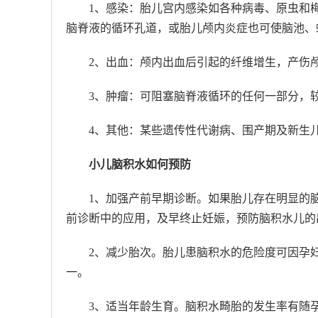
1、感染：胎儿宫内感染如各种病毒、原虫和
脑脊液的循环孔道，或胎儿颅内炎症也可使脑池、
2、出血：颅内出血后引起的纤维增生，产伤
3、肿瘤：可阻塞脑脊液循环的任何一部分，
4、其他：某些遗传性代谢病、围产期及新生
小儿脑积水如何预防
1、加强产前早期诊断。如果胎儿存在明显的脑
前诊断中的应用，及早终止妊娠，预防脑积水儿的
2、减少胎次。胎儿患脑积水的危险度可因孕
一。
3、适当年龄生育。脑积水畸胎的发生率有随