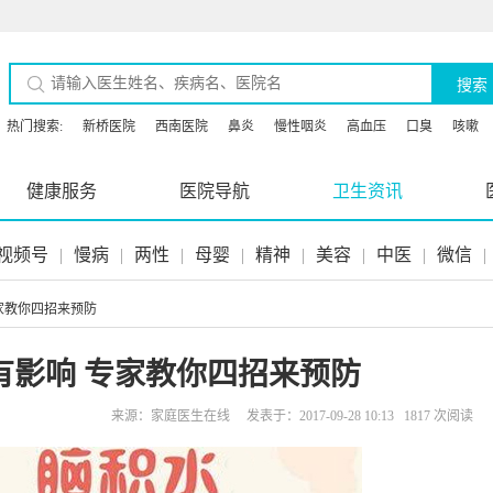
搜索
热门搜索:
新桥医院
西南医院
鼻炎
慢性咽炎
高血压
口臭
咳嗽
健康服务
医院导航
卫生资讯
视频号
|
慢病
|
两性
|
母婴
|
精神
|
美容
|
中医
|
微信
|
家教你四招来预防
有影响 专家教你四招来预防
来源：家庭医生在线 发表于：2017-09-28 10:13 1817 次阅读