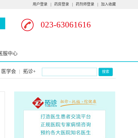
用户登录
|
药房登录
|
药剂师登录
|
加入收藏
023-63061616
医服中心
医学会
|
拓诊+
搜索