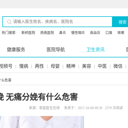
搜索
热门搜索:
新桥医院
西南医院
鼻炎
慢性咽炎
高血压
口臭
咳嗽
健康服务
医院导航
卫生资讯
视频号
|
慢病
|
两性
|
母婴
|
精神
|
美容
|
中医
|
微信
|
什么危害
娩 无痛分娩有什么危害
来源：家庭医生在线 发表于：2017-10-09 09:30 2379 次阅读