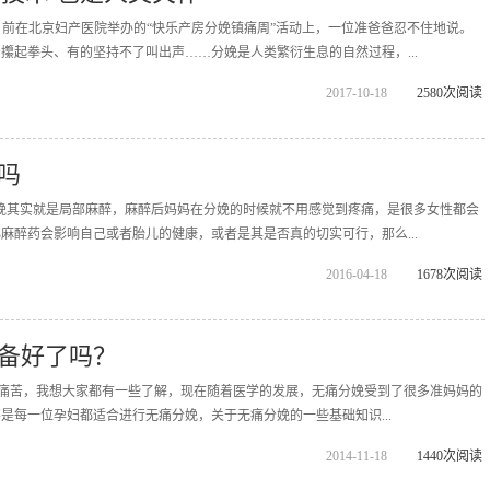
 日前在北京妇产医院举办的“快乐产房分娩镇痛周”活动上，一位准爸爸忍不住地说。
攥起拳头、有的坚持不了叫出声……分娩是人类繁衍生息的自然过程，...
2017-10-18
2580次阅读
吗
痛分娩其实就是局部麻醉，麻醉后妈妈在分娩的时候就不用感觉到疼痛，是很多女性都会
麻醉药会影响自己或者胎儿的健康，或者是其是否真的切实可行，那么...
2016-04-18
1678次阅读
备好了吗？
生产的痛苦，我想大家都有一些了解，现在随着医学的发展，无痛分娩受到了很多准妈妈的
是每一位孕妇都适合进行无痛分娩，关于无痛分娩的一些基础知识...
2014-11-18
1440次阅读