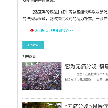
及能量的持续供给。
【适宜喝的饮品】
红牛等氨基酸饮料以及参汤
的准妈妈来说，能够提供及时的精力补充，一般在饮
返回拓诊卫生资讯频道>>
加入收藏
相关阅读
它为无痛分娩“镇痛
医生正在监控病床产妇的情况
报全媒体记者龙成通 目前，麻醉
“无痛分娩”:是医