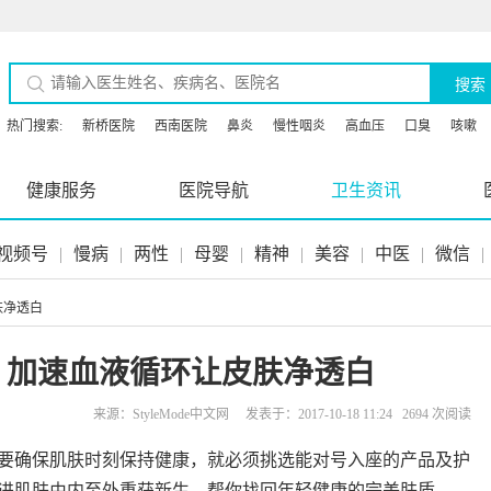
搜索
热门搜索:
新桥医院
西南医院
鼻炎
慢性咽炎
高血压
口臭
咳嗽
健康服务
医院导航
卫生资讯
视频号
|
慢病
|
两性
|
母婴
|
精神
|
美容
|
中医
|
微信
|
肤净透白
 加速血液循环让皮肤净透白
来源：StyleMode中文网 发表于：2017-10-18 11:24 2694 次阅读
要确保肌肤时刻保持健康，就必须挑选能对号入座的产品及护
进肌肤由内至外重获新生，帮你找回年轻健康的完美肤质。