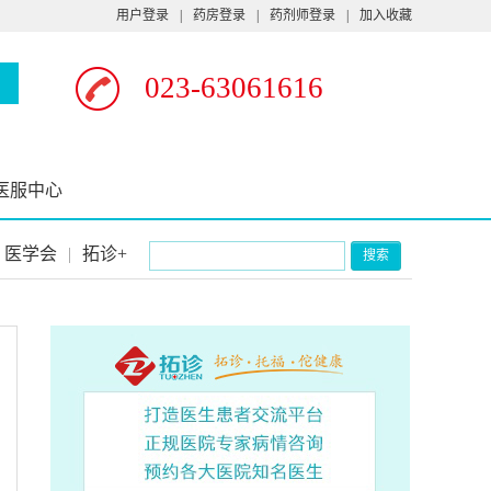
用户登录
|
药房登录
|
药剂师登录
|
加入收藏
023-63061616
医服中心
医学会
|
拓诊+
搜索