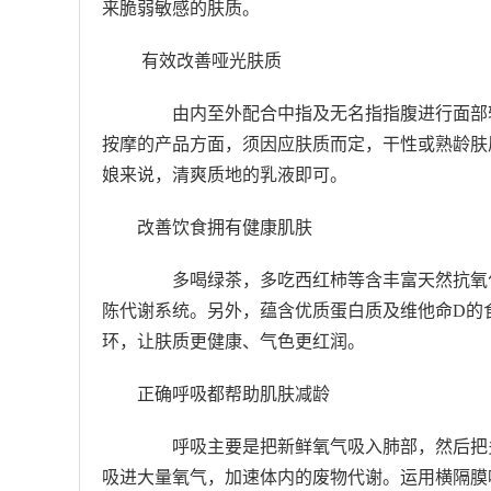
来脆弱敏感的肤质。
有效改善哑光肤质
由内至外配合中指及无名指指腹进行面部轻
按摩的产品方面，须因应肤质而定，干性或熟龄肤
娘来说，清爽质地的乳液即可。
改善饮食拥有健康肌肤
多喝绿茶，多吃西红柿等含丰富天然抗氧化
陈代谢系统。另外，蕴含优质蛋白质及维他命D的
环，让肤质更健康、气色更红润。
正确呼吸都帮助肌肤减龄
呼吸主要是把新鲜氧气吸入肺部，然后把多
吸进大量氧气，加速体内的废物代谢。运用横隔膜