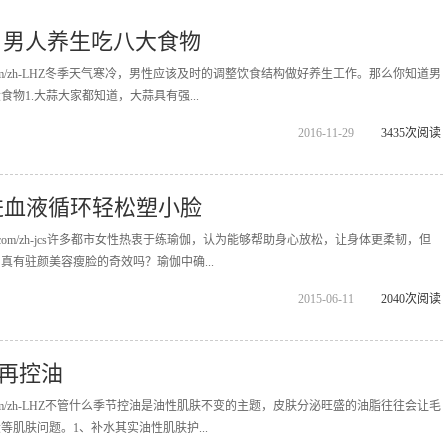
 男人养生吃八大食物
ppopx.com/zh-LHZ冬季天气寒冷，男性应该及时的调整饮食结构做好养生工作。那么你知道男
物1.大蒜大家都知道，大蒜具有强...
2016-11-29
3435次阅读
促进血液循环轻松塑小脸
ippopx.com/zh-jcs许多都市女性热衷于练瑜伽，认为能够帮助身心放松，让身体更柔韧，但
真有驻颜美容瘦脸的奇效吗？瑜伽中确...
2015-06-11
2040次阅读
再控油
ppopx.com/zh-LHZ不管什么季节控油是油性肌肤不变的主题，皮肤分泌旺盛的油脂往往会让毛
肌肤问题。1、补水其实油性肌肤护...