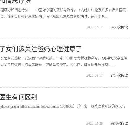
和情志疗法
医常用心理疏导和情志疗法 中医对心理的疏导与治疗，《内经》中论及许多，后世医家
会，临床治疗神经系统疾病、消化系统疾病及女科疾病时，运用中医...
2020-07-17
3633次阅读
子女们该关注爸妈心理健康了
起网友热议，武汉有个90后女孩，一家三口都患有新冠肺炎时，2月中旬父亲医治
录父亲的微信号与母亲联系，鼓励母亲坚持。经治疗，母女俩先后痊愈。...
2020-06-17
2714次阅读
医生有何区别
h/photos/prayer-bible-christian-folded-hands-1308663/）近年来，随着改革开放的深入与
2020-03-20
3676次阅读