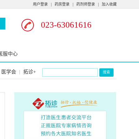
用户登录
|
药房登录
|
药剂师登录
|
加入收藏
023-63061616
医服中心
医学会
|
拓诊+
搜索