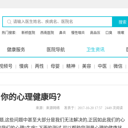
搜索
热门搜索:
新桥医院
西南医院
鼻炎
慢性咽炎
高血压
口臭
咳嗽
健康服务
医院导航
卫生资讯
视频号
|
慢病
|
两性
|
母婴
|
精神
|
美容
|
中医
|
微信
|
？
：你的心理健康吗？
来源：来源网络 发表于：2017-10-20 17:57 2449 次阅读
题,这些问题中甚至大部分是我们无法解决的,正因如此我们的心
我们的心理“生病”,下面的测试,可以帮助您测量心理的健康状