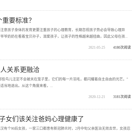
个重要标准？
要注意孩子身体的发育更要注重孩子的心理教育，长期忽视孩子势必会导致心理异
爷爷奶奶在看着宝贝孙子，溺爱孩子，让孩子的性格越来越扭曲，因此父母在孩...
2021-05-25
4180次阅读
家人关系更融洽
那些鸟儿注定不会被关在笼子里，它们的每一片羽毛，都闪耀着自主自由的光芒。”
地退出。从这个角度来看，...
2020-12-21
3181次阅读
子女们该关注爸妈心理健康了
汉有个90后女孩，一家三口都患有新冠肺炎时，2月中旬父亲医治无效去世，女孩忍