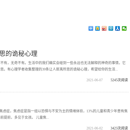
思的诡秘心理
所不有，无奇不有。生活中的我们确实会碰到一些永远也无法解释的神奇的事情，它
思。有心理学者收集整理的39条让人匪夷所思的诡秘心理，希望给你的生活...
2021-06-07
5245次阅读
童焦虑症，焦虑症是指一组以恐惧与不安为主的情绪体验，13%的儿童和青少年患有焦
提前，多见于女孩。 儿童焦...
2021-06-02
3423次阅读