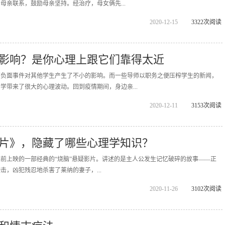
母亲联系，鼓励母亲坚持。经治疗，母女俩先...
2020-12-15
3322次阅读
影响？是你心理上跟它们靠得太近
等负面事件对其他学生产生了不小的影响。而一些导师以职务之便压榨学生的新闻，
学带来了很大的心理波动。回到疫情期间，身边亲...
2020-12-11
3153次阅读
片》，隐藏了哪些心理学知识？
是20年前上映的一部经典的“烧脑”悬疑影片。讲述的是主人公发生记忆破碎的故事——正
击，凶犯残忍地杀害了莱纳的妻子，...
2020-11-26
3102次阅读