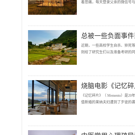
着悲痛，每天登录父亲的微信号与
总被一些负面事件
近期，一些高校学生自杀、猝死
则给了研究生们以及准备考研的同
烧脑电影《记忆碎
《记忆碎片》（ Memento）
值新婚的莱纳夫妇遭到了歹徒的袭