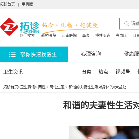
拓诊首页
|
手机版
热门搜索:
新桥医院
西南医院
鼻炎
慢性咽炎
高血压
口
心理咨询
健康服
帮你快速找医生
卫生资讯
热点
|
视频号
|
分类
:
拓诊首页
>
卫生资讯
>
两性
>
两性生殖
> 和谐的夫妻性生活对身体的8大益处
和谐的夫妻性生活对