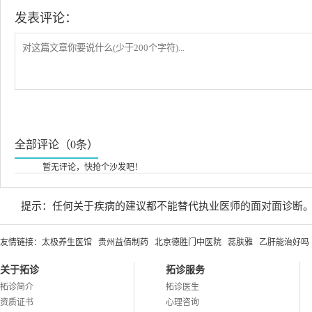
发表评论：
全部评论（0条）
暂无评论，快抢个沙发吧！
提示：任何关于疾病的建议都不能替代执业医师的面对面诊断
友情链接：
太极养生医馆
贵州益佰制药
北京德胜门中医院
蕊肤雅
乙肝能治好吗
关于拓诊
拓诊服务
拓诊简介
拓诊医生
资质证书
心理咨询