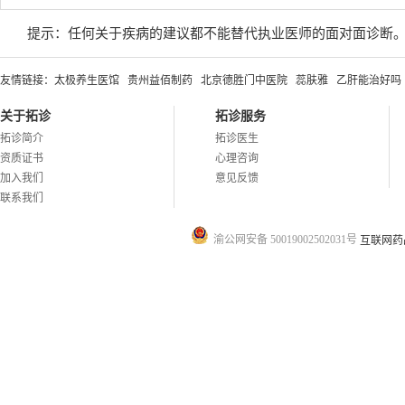
提示：任何关于疾病的建议都不能替代执业医师的面对面诊断
友情链接：
太极养生医馆
贵州益佰制药
北京德胜门中医院
蕊肤雅
乙肝能治好吗
关于拓诊
拓诊服务
拓诊简介
拓诊医生
资质证书
心理咨询
加入我们
意见反馈
联系我们
渝公网安备 50019002502031号
互联网药品