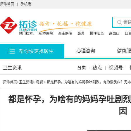
拓诊首页
|
手机版
热门搜索:
新桥医院
西南医院
鼻炎
慢性咽炎
高血压
口
心理咨询
健康服
帮你快速找医生
卫生资讯
热点
|
视频号
|
分类
:
拓诊首页
>
卫生资讯
>
母婴
> 都是怀孕，为啥有的妈妈孕吐剧烈，有的没反应？无
都是怀孕，为啥有的妈妈孕吐剧烈
因