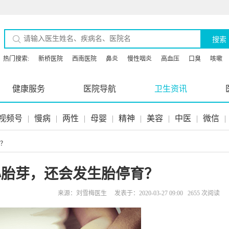
搜索
热门搜索:
新桥医院
西南医院
鼻炎
慢性咽炎
高血压
口臭
咳嗽
健康服务
医院导航
卫生资讯
视频号
|
慢病
|
两性
|
母婴
|
精神
|
美容
|
中医
|
微信
|
育？
心胎芽，还会发生胎停育？
来源：刘雪梅医生 发表于：2020-03-27 09:00 2655 次阅读