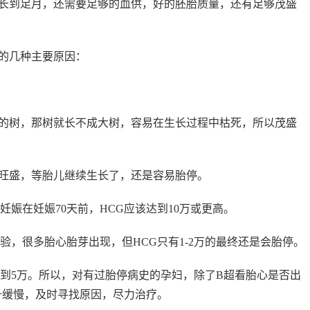
长到足月，还需要足够的血供，好的胚胎质量，还有足够茂盛
的几种主要原因：
的树，那树就长不成大树，容易在生长过程中枯死，所以茂盛
旺盛，等胎儿继续生长了，还是容易胎停。
妊娠在妊娠70天前，HCG应该达到10万或更高。
验，很多胎心胎芽出现，但HCG只有1-2万的最终还是会胎停。
达到5万。所以，对有过胎停病史的孕妇，除了B超看胎心是否出
升缓慢，及时寻找原因，尽力治疗。