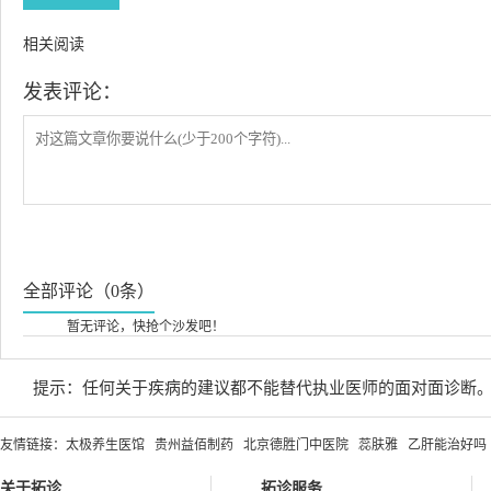
相关阅读
发表评论：
全部评论（0条）
暂无评论，快抢个沙发吧！
提示：任何关于疾病的建议都不能替代执业医师的面对面诊断
友情链接：
太极养生医馆
贵州益佰制药
北京德胜门中医院
蕊肤雅
乙肝能治好吗
关于拓诊
拓诊服务