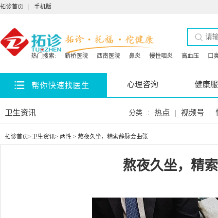
拓诊首页
|
手机版
热门搜索:
新桥医院
西南医院
鼻炎
慢性咽炎
高血压
口
心理咨询
健康服
帮你快速找医生
卫生资讯
热点
|
视频号
|
分类
:
拓诊首页
>
卫生资讯
>
两性
> 熬夜久坐，精索静脉会曲张
熬夜久坐，精索