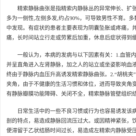
精索静脉曲张是指精索内静脉丛的异常伸长、扩张和
多为一侧性,左侧多发,约占90%，可导致男性不育。
中发现。有症状的患者主要表现为阴囊坠胀或疼痛，
痛，长时间站立行走或劳累后加重，休息后症状得到
一般认为，本病的发病与以下因素有关：1.血管内
并呈直角进入左肾静脉，加之人的站立或坐姿影响血
终由于静脉内血压升高诱发精索静脉曲张。2.“胡桃夹”
夹角，由于不健康的生活习惯和体位，进而导致夹角变
有静脉瓣膜功能障碍、关闭不全，精索静脉管壁组织
日常生活中的一些不良习惯或行为也容易诱发该
剖的特点，易造成静脉回流压过大。或因精神紧张，
便滞留于乙状结肠时间过长，易造成左精索内静脉受