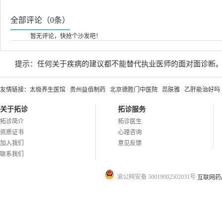
全部评论（0条）
暂无评论，快抢个沙发吧！
提示：任何关于疾病的建议都不能替代执业医师的面对面诊断
友情链接：
太极养生医馆
贵州益佰制药
北京德胜门中医院
蕊肤雅
乙肝能治好吗
关于拓诊
拓诊服务
拓诊简介
拓诊医生
资质证书
心理咨询
加入我们
意见反馈
联系我们
渝公网安备 50019002502031号
互联网药品