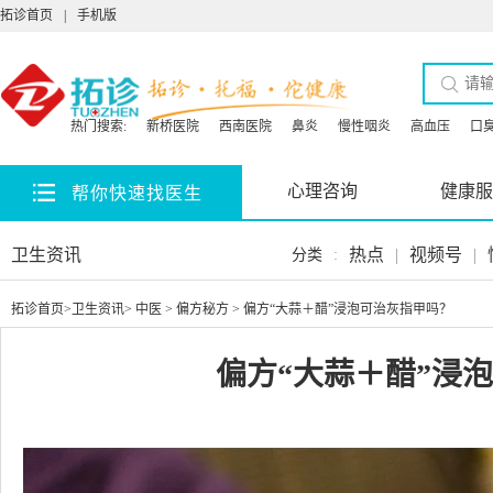
拓诊首页
|
手机版
热门搜索:
新桥医院
西南医院
鼻炎
慢性咽炎
高血压
口
心理咨询
健康服
帮你快速找医生
卫生资讯
热点
|
视频号
|
分类
:
拓诊首页
>
卫生资讯
>
中医
>
偏方秘方
> 偏方“大蒜＋醋”浸泡可治灰指甲吗？
偏方“大蒜＋醋”浸