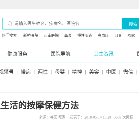
搜索
热门搜索:
新桥医院
西南医院
鼻炎
慢性咽炎
高血压
口臭
咳嗽
健康服务
医院导航
卫生资讯
视频号
|
慢病
|
两性
|
母婴
|
精神
|
美容
|
中医
|
微信
|
性生活的按摩保健方法
来源：寻医问药 发表于：2018-05-14 15:29 3669 次阅读