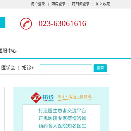
用户登录
|
药房登录
|
药剂师登录
|
加入收藏
023-63061616
医服中心
医学会
|
拓诊+
搜索