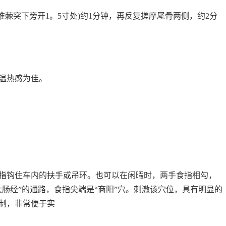
椎棘突下旁开1。5寸处)约1分钟，再反复搓摩尾骨两侧，约2分
温热感为佳。
指钩住车内的扶手或吊环。也可以在闲暇时，两手食指相勾，
肠经”的通路，食指尖端是“商阳”穴。刺激该穴位，具有明显的
制，非常便于实