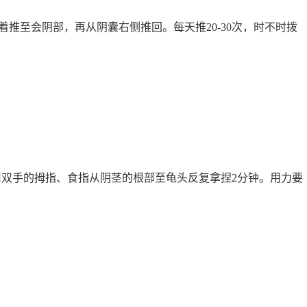
推至会阴部，再从阴囊右侧推回。每天推20-30次，时不时拨
用双手的拇指、食指从阴茎的根部至龟头反复拿捏2分钟。用力要