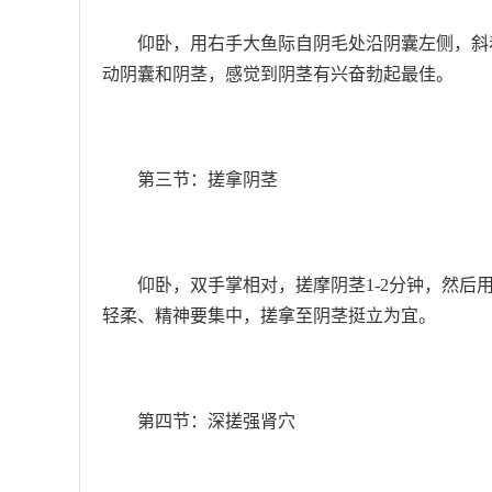
仰卧，用右手大鱼际自阴毛处沿阴囊左侧，斜着
动阴囊和阴茎，感觉到阴茎有兴奋勃起最佳。
第三节：搓拿阴茎
仰卧，双手掌相对，搓摩阴茎1-2分钟，然后
轻柔、精神要集中，搓拿至阴茎挺立为宜。
第四节：深搓强肾穴