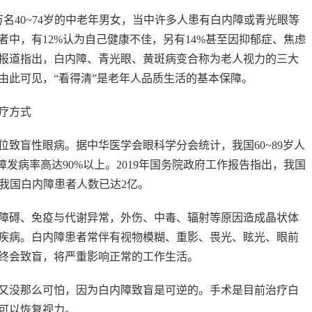
40~74岁的中老年男女，当中许多人患有白内障或青光眼等
中，有12%认为自己健康不佳，另有14%甚至因抑郁症、焦虑
报道指出，白内障、青光眼、黄斑病变合称为老人视力的三大
由此可见，“看得清”是老年人品质生活的基本保障。
疗方式
盲性眼病。据中华医学会眼科学分会统计，我国60~89岁人
障发病率高达90%以上。2019年国务院政府工作报告指出，我国
目前我国白内障患者人数已达2亿。
碍、免疫与代谢异常，外伤、中毒、辐射等原因造成晶状体
疾病。白内障患者常伴有视物模糊、重影、畏光、眩光、眼前
终会致盲，将严重影响正常的工作生活。
没那么可怕，因为白内障致盲是可逆的。手术是目前治疗白
可以恢复视力。