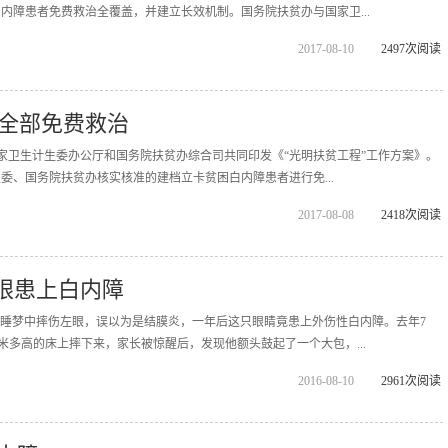
白内障患者免费救治全覆盖，并建立长效机制。国务院扶贫办与国家卫...
2017-08-10
2497次阅读
全部免费救治
，国家卫生计生委办公厅和国务院扶贫办综合司共同印发《“光明扶贫工程”工作方案》。
生委、国务院扶贫办核实核准的建档立卡贫困白内障患者进行免...
2017-08-08
2418次阅读
左眼患上白内障
岁男孩睡梦中摔伤左眼，误以为是结膜炎，一年后这只眼睛竟患上外伤性白内障。去年7
米多高的床上摔下来，家长被惊醒后，发现他额头鼓起了一个大包，...
2016-08-10
2961次阅读