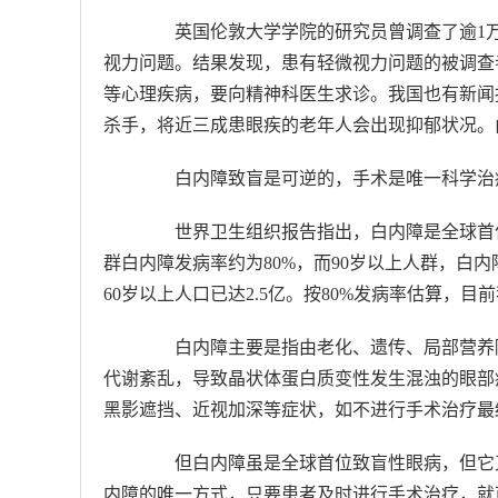
英国伦敦大学学院的研究员曾调查了逾1万名
视力问题。结果发现，患有轻微视力问题的被调查者
等心理疾病，要向精神科医生求诊。我国也有新闻
杀手，将近三成患眼疾的老年人会出现抑郁状况。
白内障致盲是可逆的，手术是唯一科学治
世界卫生组织报告指出，白内障是全球首位致
群白内障发病率约为80%，而90岁以上人群，白内
60岁以上人口已达2.5亿。按80%发病率估算，
白内障主要是指由老化、遗传、局部营养障
代谢紊乱，导致晶状体蛋白质变性发生混浊的眼部
黑影遮挡、近视加深等症状，如不进行手术治疗最
但白内障虽是全球首位致盲性眼病，但它又
内障的唯一方式，只要患者及时进行手术治疗，就