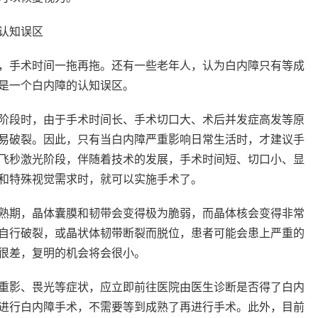
认知误区
手术时间一拖再拖。还有一些老年人，认为白内障只有等成
是一个白内障的认知误区。
段时，由于手术时间长、手术切口大、术后并发症高发等原
易破裂。因此，只有当白内障严重影响日常生活时，才建议手
飞秒激光阶段，伴随着技术的发展，手术时间短、切口小、显
和特殊视觉需求时，就可以实施手术了。
期，晶体囊膜和韧带会变得极为脆弱，而晶体核会变得非常
自行破裂，或晶状体韧带断裂而脱位，患者可能会患上严重的
很差，复明的机会将会很小。
影、畏光等症状，应立即前往医院由医生诊断是否得了白内
进行白内障手术，不需要等到成熟了再进行手术。此外，目前