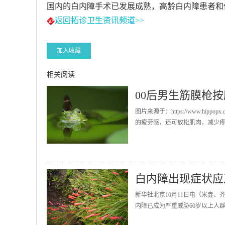
国内的白内障手术已发展成熟，高龄白内障患者和
返回拓诊卫生资讯频道>>
加入收藏
相关阅读
00后男生筋膜枪
图片来源于：https://www.h
的疲劳感，还可放松肌肉，减少疼
白内障出现症状应
新华社北京10月11日电（米垚、
内障已成为严重威胁60岁以上人群