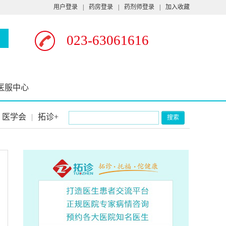
用户登录
|
药房登录
|
药剂师登录
|
加入收藏
023-63061616
医服中心
医学会
|
拓诊+
搜索