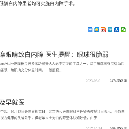
低龄白内障患者均可实施白内障手术。
按摩眼睛致白内障 医生提醒：眼球很脆弱
ippopx.com/zh-lhz筋膜枪是很多运动健身达人必不可少的工具之一，除了缓解高强度运动后
痛感，给肌肉充分休息时间。一般筋膜...
2023-03-01
2474次阅读
及早就医
齐中熙）10月12日是世界视觉日，北京协和医院眼科主任钟勇教授11日表示，虽然白
视力健康的头号杀手，但老年人士对白内障整体认知较低。由于...
2017-10-24
2604次阅读