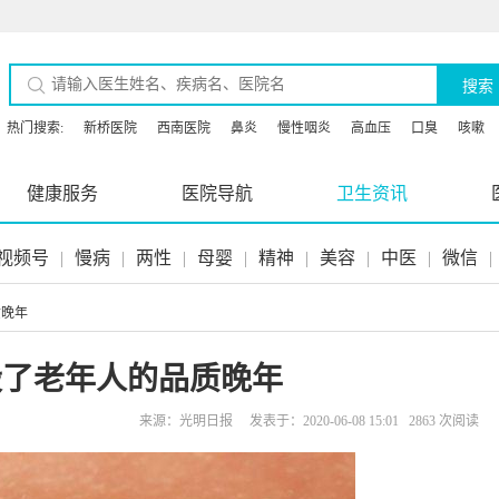
搜索
热门搜索:
新桥医院
西南医院
鼻炎
慢性咽炎
高血压
口臭
咳嗽
健康服务
医院导航
卫生资讯
视频号
|
慢病
|
两性
|
母婴
|
精神
|
美容
|
中医
|
微信
|
质晚年
毁了老年人的品质晚年
来源：光明日报 发表于：2020-06-08 15:01 2863 次阅读