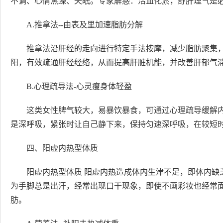
不调、心情焦躁、失眠。专家解惑：活血化淤，舒肝理气是
A.推拿法--由表及里加速脂肪分解
推拿法沿肝经的走向进行特定手法按摩，减少脂肪聚集
阳，有效疏通肝经经络，从而提高肝脏机能，并改善肝郁气
B.心理疏导法-心灵瘦身体轻盈
这类女性脾气较大，易暴饮暴食，可通过心理疏导缓解
是深呼吸，紧张时让自己静下来，保持匀速深呼吸，在较短
四、阳虚内热型体质
阳虚内热型体质 阳虚内热造成体内生津不足，即体内缺
为手脚总是出汗，经常出现口干现象，即使不画彩妆也经常面
肪。