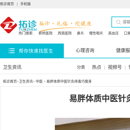
拓诊首页
|
手机版
热门搜索:
新桥医院
西南医院
鼻炎
慢性咽炎
高血压
口
心理咨询
健康服
帮你快速找医生
卫生资讯
热点
|
视频号
|
分类
:
拓诊首页
>
卫生资讯
>
中医
> 易胖体质中医针灸排毒巧瘦身
易胖体质中医针