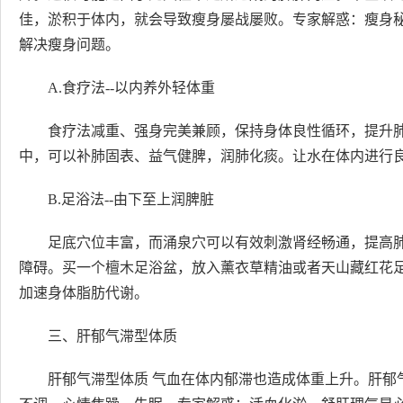
佳，淤积于体内，就会导致瘦身屡战屡败。专家解惑：瘦身
解决瘦身问题。
A.食疗法--以内养外轻体重
食疗法减重、强身完美兼顾，保持身体良性循环，提升
中，可以补肺固表、益气健脾，润肺化痰。让水在体内进行
B.足浴法--由下至上润脾脏
足底穴位丰富，而涌泉穴可以有效刺激肾经畅通，提高
障碍。买一个檀木足浴盆，放入薰衣草精油或者天山藏红花
加速身体脂肪代谢。
三、肝郁气滞型体质
肝郁气滞型体质 气血在体内郁滞也造成体重上升。肝郁