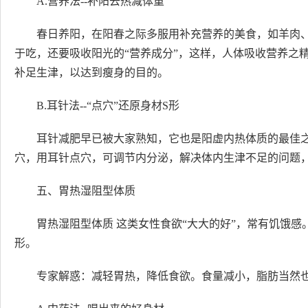
A.营养法--补阳去热减体重
春日养阳，在阳春之际多服用补充营养的美食，如羊肉
于吃，还要吸收阳光的“营养成分”，这样，人体吸收营养之
补足生津，以达到瘦身的目的。
B.耳针法--“点穴”还原身材S形
耳针减肥早已被大家熟知，它也是阳虚内热体质的最佳
穴，用耳针点穴，可调节内分泌，解决体内生津不足的问题
五、胃热湿阻型体质
胃热湿阻型体质 这类女性食欲“大大的好”，常有饥饿
形。
专家解惑：减轻胃热，降低食欲。食量减小，脂肪当然也会