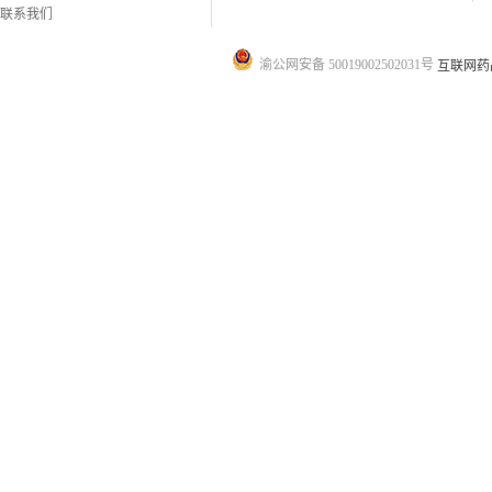
联系我们
渝公网安备 50019002502031号
互联网药品