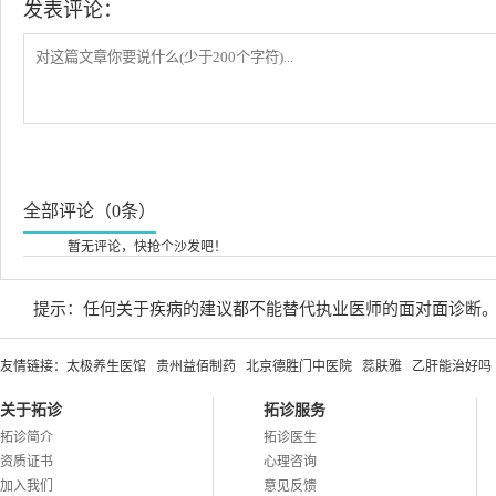
发表评论：
全部评论（0条）
暂无评论，快抢个沙发吧！
提示：任何关于疾病的建议都不能替代执业医师的面对面诊断
友情链接：
太极养生医馆
贵州益佰制药
北京德胜门中医院
蕊肤雅
乙肝能治好吗
关于拓诊
拓诊服务
拓诊简介
拓诊医生
资质证书
心理咨询
加入我们
意见反馈