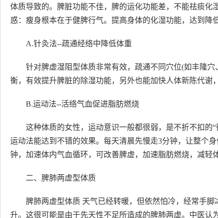
体质导致的。脾脏功能不佳，脾的运化功能差，不能祛痰化
惑：瘦身根本在于健脾行气。提高身体的化湿功能，达到降
A.针灸法--疏通经络中降低体重
针对脾虚湿阻型体质非常有效，疏通不同穴位(如丰隆穴
衡，有效提升脾脏的除湿功能，另外也能加快人体新陈代谢
B.运动法--活络气血促进脂肪燃烧
这种体质的女性，运动意识一般都很弱，是不折不扣的“
运动法能达到不错的效果。每天清晨先慢走3分钟，让整个身
钟，加速体内气血循环，可改善脾虚，加速脂肪燃烧，减轻
二、脾肺两虚型体质
脾肺两虚型体质 天气已经转暖，但依然怕冷，经常手脚
升。这很可能是由于先天性不足所造成的脾肺两虚。中医认