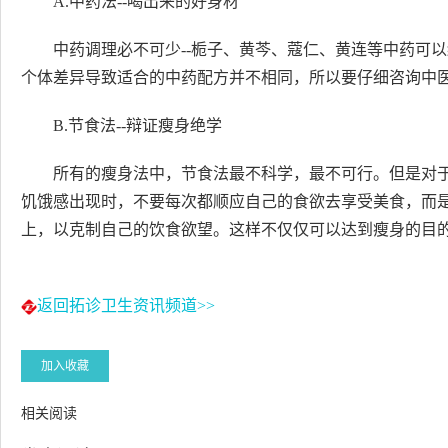
A.中药法--喝出来的好身材
中药调理必不可少--栀子、黄芩、蔻仁、黄连等中药可
个体差异导致适合的中药配方并不相同，所以要仔细咨询中
B.节食法--辩证瘦身绝学
所有的瘦身法中，节食法最不科学，最不可行。但是对于
饥饿感出现时，不要每次都顺应自己的食欲去享受美食，而
上，以克制自己的饮食欲望。这样不仅仅可以达到瘦身的目
返回拓诊卫生资讯频道>>
加入收藏
相关阅读