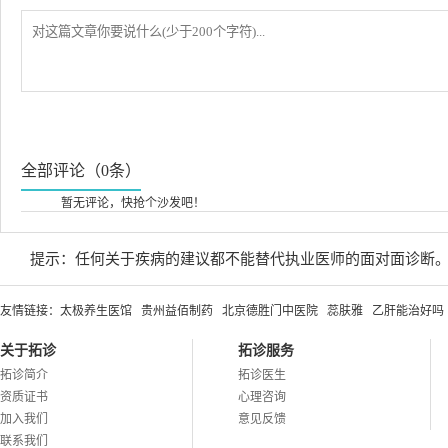
全部评论（0条）
暂无评论，快抢个沙发吧！
提示：任何关于疾病的建议都不能替代执业医师的面对面诊断
友情链接：
太极养生医馆
贵州益佰制药
北京德胜门中医院
蕊肤雅
乙肝能治好吗
关于拓诊
拓诊服务
拓诊简介
拓诊医生
资质证书
心理咨询
加入我们
意见反馈
联系我们