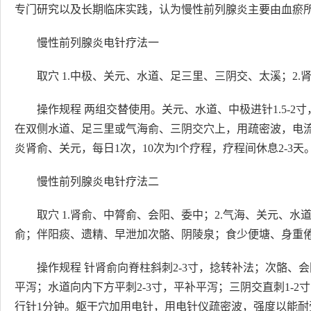
专门研究以及长期临床实践，认为慢性前列腺炎主要由血瘀
慢性前列腺炎电针疗法一
取穴 1.中极、关元、水道、足三里、三阴交、太溪；2
操作规程 两组交替使用。关元、水道、中极进针1.5-
在双侧水道、足三里或气海俞、三阴交穴上，用疏密波，电流
炎肾俞、关元，每日1次，10次为l个疗程，疗程间休息2-3
慢性前列腺炎电针疗法二
取穴 1.肾俞、中膂俞、会阳、委中；2.气海、关元、
俞；伴阳痰、遗精、早泄加次骼、阴陵泉；食少便塘、身重
操作规程 针肾俞向脊柱斜刺2-3寸，捻转补法；次骼、会阳
平泻；水道向内下方平刺2-3寸，平补平泻；三阴交直刺1-2
行针1分钟。躯干穴加用电针，用电针仪疏密波，强度以能耐