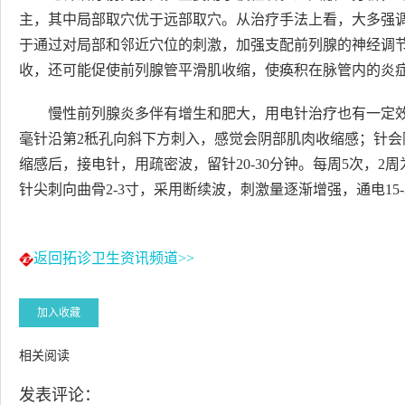
主，其中局部取穴优于远部取穴。从治疗手法上看，大多强
于通过对局部和邻近穴位的刺激，加强支配前列腺的神经调
收，还可能促使前列腺管平滑肌收缩，使痪积在脉管内的炎
慢性前列腺炎多伴有增生和肥大，用电针治疗也有一定效
毫针沿第2秪孔向斜下方刺入，感觉会阴部肌肉收缩感；针会阳
缩感后，接电针，用疏密波，留针20-30分钟。每周5次，
针尖刺向曲骨2-3寸，采用断续波，刺激量逐渐增强，通电15
返回拓诊卫生资讯频道>>
加入收藏
相关阅读
发表评论：