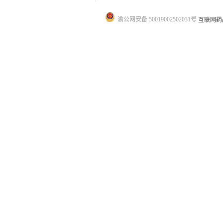
渝公网安备 50019002502031号
互联网药品