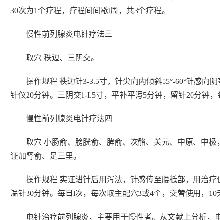
30次为1个疗程，疗程间间歇l周，共3个疗程。
慢性前列腺炎电针疗法三
取穴 秩边、三阴交。
操作规程 秩边针3-3.5寸，针尖向内倾斜55°-60°针
针仪20分钟。三阴交1-I.5寸，平补平泻5分钟，留针20分
慢性前列腺炎电针疗法四
取穴 小肠俞、膀胱俞、脾俞、次骼、关元、中原、中极
证加肾俞、足三里。
操作规程 实证进针后用泻法，针感传至腰秪部，用治疗仪
温针30分钟。每日l次，每次取主配穴3或4个，交替使用，1
电针治疗前列腺炎，主要用于慢性者。从文献上分析，