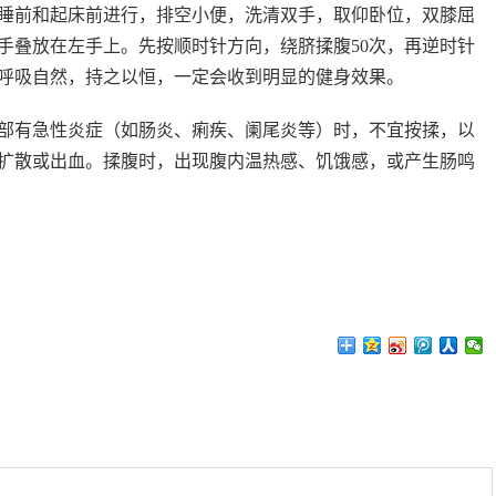
睡前和起床前进行，排空小便，洗清双手，取仰卧位，双膝屈
手叠放在左手上。先按顺时针方向，绕脐揉腹50次，再逆时针
，呼吸自然，持之以恒，一定会收到明显的健身效果。
部有急性炎症（如肠炎、痢疾、阑尾炎等）时，不宜按揉，以
扩散或出血。揉腹时，出现腹内温热感、饥饿感，或产生肠鸣