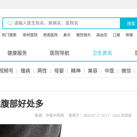
搜索
热门搜索:
新桥医院
西南医院
鼻炎
慢性咽炎
高血压
口臭
咳嗽
健康服务
医院导航
卫生资讯
视频号
|
慢病
|
两性
|
母婴
|
精神
|
美容
|
中医
|
微信
|
揉腹部好处多
来源：中医中药网 发表于：2020-07-27 10:17 2424 次阅读