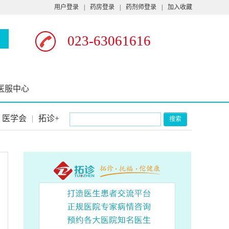
用户登录
|
药房登录
|
药剂师登录
|
加入收藏
023-63061616
医服中心
医学会
|
拓诊+
搜索