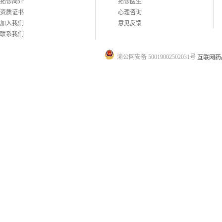
拓诊简介
拓诊医生
资质证书
心理咨询
加入我们
意见反馈
联系我们
渝公网安备 50019002502031号
互联网药品