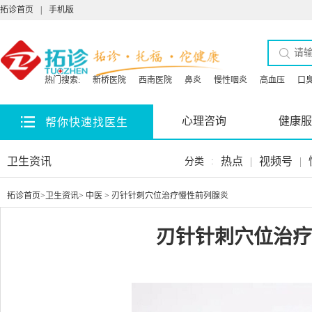
拓诊首页
|
手机版
热门搜索:
新桥医院
西南医院
鼻炎
慢性咽炎
高血压
口
心理咨询
健康服
帮你快速找医生
卫生资讯
热点
|
视频号
|
分类
:
拓诊首页
>
卫生资讯
>
中医
> 刃针针刺穴位治疗慢性前列腺炎
刃针针刺穴位治疗