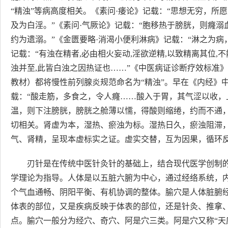
“精浊”等病高度相关。《素问·痿论》记载：“思想无穷，
及为白淫。”《素问·气厥论》记载：“胞移热于膀胱，则癃溺
约为遗溺。”《金匮要略·消渴小便利淋病》记载：“淋之为
记载：“有浊在精者,必由相火妄动,淫欲逆精,以致精离其位,不
浊并至,此皆白浊之因热证也……”《中医病证诊断疗效标准
教材）都将慢性前列腺炎规范命名为“精浊”。早在《内经》
载：“酸走筋，多食之，令人癃……酸入于胃，其气涩以收
温，则下注膀胱，膀胱之舱薄以懦，得酸则缩绻，约而不通
切相关。肾虚为本，湿热、瘀浊为标。湿热日久，瘀浊阻滞
气、肾精，呈现本虚标实之证。虚实交替，互为因果，循环
刃针是在传统中医针灸针的基础上，结合现代医学创制
学理论为指导。人体是以五脏六腑为中心，通过经络系统，
个气血通畅、阴阳平衡、有机协调的整体。腧穴是人体脏腑
体表的部位，又是疾病反映于体表的部位，还是针灸、推拿
点。腧穴一般分为经穴、奇穴、阿是穴三类。阿是穴又称“天