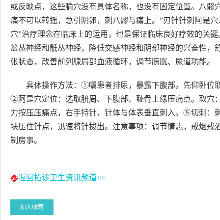
或反映点，这些腧穴没有具体名称，也没有固定位置。八髎穴
痛不可以转摇，急引阴卵，刺八髎与痛上。”刃针针刺阿是穴
穴”治疗理念在临床上的运用，也是保证临床良好疗效的关
盆丛神经和骶丛神经，降低交感神经和阴部神经的兴奋性，
张状态，改善前列腺局部血液循环，调节膀胱、尿道功能。
具体操作方法：①嘱患者排尿，暴露下腹部。先仰卧位
②阿是穴定位：选取脐周、下腹部、耻骨上缘压痛点。取穴
力按压压痛点，右手持针，针体与体表垂直刺入。⑤切刺：
块压住针点，迅速将针拔出。注意事项：调节情志，戒烟戒
制房事。
返回拓诊卫生资讯频道>>
加入收藏