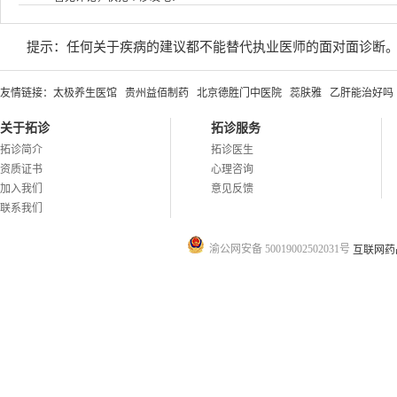
提示：任何关于疾病的建议都不能替代执业医师的面对面诊断
友情链接：
太极养生医馆
贵州益佰制药
北京德胜门中医院
蕊肤雅
乙肝能治好吗
关于拓诊
拓诊服务
拓诊简介
拓诊医生
资质证书
心理咨询
加入我们
意见反馈
联系我们
渝公网安备 50019002502031号
互联网药品