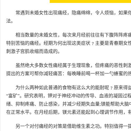
常遇到未婚女性出现痛经，隐痛绵绵，令人烦恼，如果
法。
相当数量的未婚女性，每次来月经前往往有下腹阵阵疼
特别苦恼的痛经。经期为何出现这类症状﹖主要是青春期女
刺激子宫肌收缩而造成的。
虽然绝大多数女性痛经属于生理现象，但疼痛的恶性刺
提出的方案可帮你减轻痛苦：每晚睡前喝一杯加一勺蜂蜜的
为什么两种如此普通的食物有这么大的能耐呢﹖原来得
“富矿”。研究表明，钾对于神经冲动的传导、血液的凝固过
绪、抑制疼痛、防止感染，并减少经期失血量;镁能帮助大脑
在正常水平。在月经后期，镁元素还能起到心理调节作用，
另一个对付痛经的对策是借助维生素之功。特别值得一提