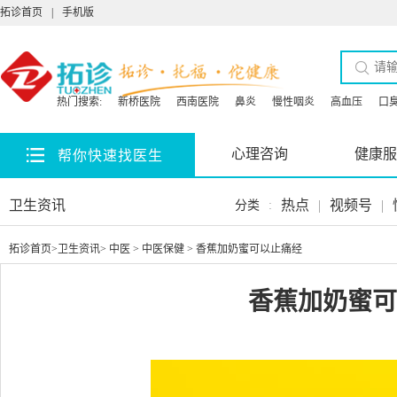
拓诊首页
|
手机版
热门搜索:
新桥医院
西南医院
鼻炎
慢性咽炎
高血压
口
心理咨询
健康服
帮你快速找医生
卫生资讯
热点
|
视频号
|
分类
:
拓诊首页
>
卫生资讯
>
中医
>
中医保健
> 香蕉加奶蜜可以止痛经
香蕉加奶蜜可