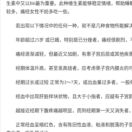
生素中又以B6最为重要。此种维生素能够稳定情绪，帮助睡
较多，痛经女性不妨多吃一些。
若出现以下情况中的任何一种，就不是几种食物所能解
年龄超过25岁 或已婚，特别是已分娩者，痛经很剧烈
痛经逐渐减轻，但最近又加剧，有患子宫后屈或其他疾
经期体温升高，甚至发高烧者，应考虑患子宫内膜炎的
经期过长或过短 正常为3～7天，或出血量过多者，一般
经血中出现肝脏样块状物，且大于小指者，应疑有子宫
越接近经期下腹疼痛越明显，而到经期第一天又消失者
正常经血呈暗红色，含有陈旧性血液、粘液和脱落的子