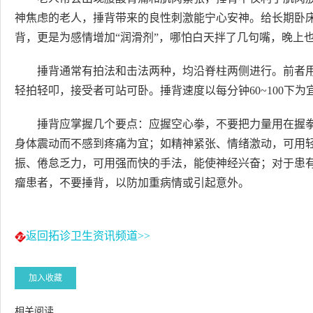
神焦虑的老人，捶背带来的良性刺激能宁心安神。给长期卧
背，更是为感情增加“润滑剂”，哪怕白天拌了几句嘴，晚上
捶背通常有拍法和击法两种，均沿脊柱两侧进行。前者
轻拍轻叩，接受者可站可卧。捶背速度以每分钟60~100下
捶背应掌握几个要点：应握空心拳，不要把力量用在握
身体震动而不感到疼痛为宜；如精神紧张、情绪激动，可用
振、倦怠乏力，可用强而快的手法，能使神经兴奋；对于患
瘤患者，不要捶背，以防加重病情或引起意外。
返回拓诊卫生资讯频道>>
加入收藏
相关阅读