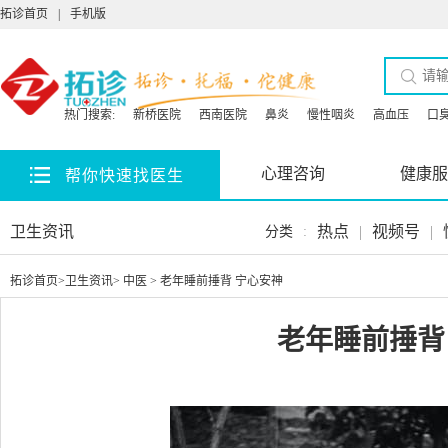
拓诊首页
|
手机版
热门搜索:
新桥医院
西南医院
鼻炎
慢性咽炎
高血压
口
心理咨询
健康服
帮你快速找医生
卫生资讯
热点
|
视频号
|
分类
:
拓诊首页
>
卫生资讯
>
中医
> 老年睡前捶背 宁心安神
老年睡前捶背