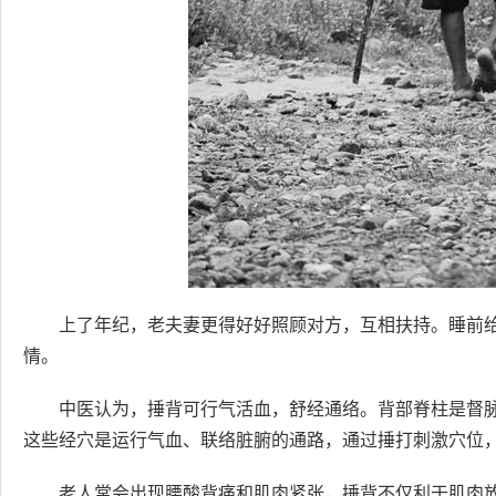
上了年纪，老夫妻更得好好照顾对方，互相扶持。睡前
情。
中医认为，捶背可行气活血，舒经通络。背部脊柱是督脉
这些经穴是运行气血、联络脏腑的通路，通过捶打刺激穴位
老人常会出现腰酸背痛和肌肉紧张，捶背不仅利于肌肉