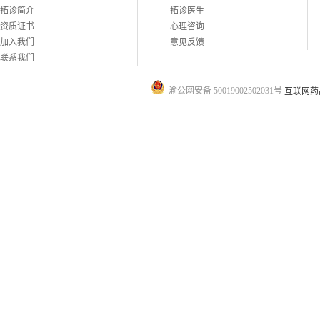
拓诊简介
拓诊医生
资质证书
心理咨询
加入我们
意见反馈
联系我们
渝公网安备 50019002502031号
互联网药品