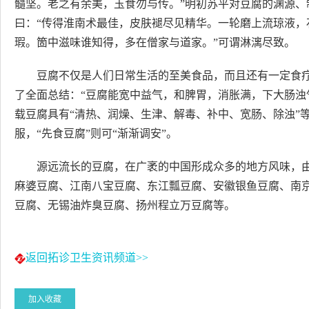
髓坚。老之有余美，玉食勿与传。”明初苏平对豆腐的渊源
曰：“传得淮南术最佳，皮肤褪尽见精华。一轮磨上流琼液
瑕。箇中滋味谁知得，多在僧家与道家。”可谓淋漓尽致。
豆腐不仅是人们日常生活的至美食品，而且还有一定食
了全面总结：“豆腐能宽中益气，和脾胃，消胀满，下大肠浊
载豆腐具有“清热、润燥、生津、解毒、补中、宽肠、除浊”
服，“先食豆腐”则可“渐渐调安”。
源远流长的豆腐，在广袤的中国形成众多的地方风味，
麻婆豆腐、江南八宝豆腐、东江瓢豆腐、安徽银鱼豆腐、南
豆腐、无锡油炸臭豆腐、扬州程立万豆腐等。
返回拓诊卫生资讯频道>>
加入收藏