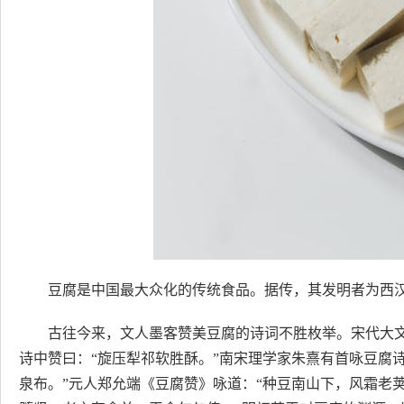
豆腐是中国最大众化的传统食品。据传，其发明者为西
古往今来，文人墨客赞美豆腐的诗词不胜枚举。宋代大文
诗中赞曰：“旋压犁祁软胜酥。”南宋理学家朱熹有首咏豆腐
泉布。”元人郑允端《豆腐赞》咏道：“种豆南山下，风霜老