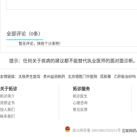
全部评论（0条）
暂无评论，快抢个沙发吧！
提示：任何关于疾病的建议都不能替代执业医师的面对面诊断
友情链接：
太极养生医馆
贵州益佰制药
北京德胜门中医院
蕊肤雅
乙肝能治好吗
关于拓诊
拓诊服务
拓诊简介
拓诊医生
资质证书
心理咨询
加入我们
意见反馈
联系我们
渝公网安备 50019002502031号
互联网药品