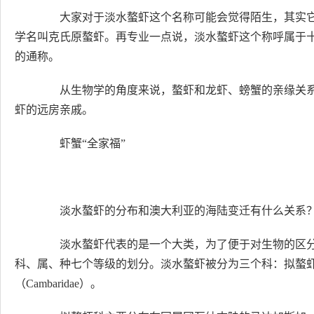
大家对于淡水螯虾这个名称可能会觉得陌生，其实它也
学名叫克氏原螯虾。再专业一点说，淡水螯虾这个称呼属于十足目（D
的通称。
从生物学的角度来说，螯虾和龙虾、螃蟹的亲缘关系
虾的远房亲戚。
虾蟹“全家福”
淡水螯虾的分布和澳大利亚的海陆变迁有什么关系
淡水螯虾代表的是一个大类，为了便于对生物的区分
科、属、种七个等级的划分。淡水螯虾被分为三个科：拟螯虾科（Para
（Cambaridae）。