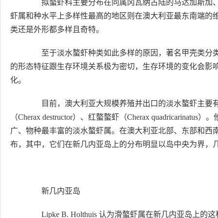
拟螯虾科主要分布在同属冈瓦纳古陆的马达加斯加、
虾属和种水平上多样性最高的地区则在澳大利亚最东南端的
类还是外形都多样且奇特。
至于淡水螯虾种类如此多样的原因，著名甲壳类分类学家Lip
的形态特征跟生存环境关系极为密切，生存环境的变化会影
化。
目前，澳大利亚大规模养殖并出口的淡水螯虾主要有三种：马龙
（Cherax destructor）、红螯螯虾（Cherax quadricar
广、物种最丰富的淡水螯虾属。在澳大利亚北部、东部和西
布，其中，它们在新几内亚岛上的分布明显以岛中央为界，
新几内亚岛
Lipke B. Holthuis 认为滑螯虾属在新几内亚