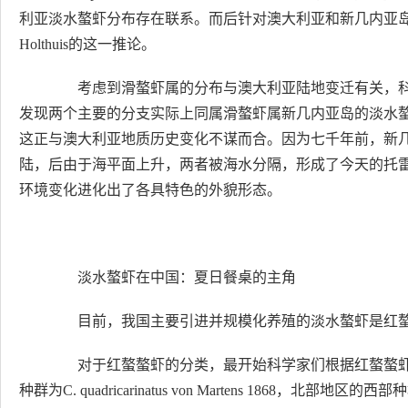
利亚淡水螯虾分布存在联系。而后针对澳大利亚和新几内亚岛上淡
Holthuis的这一推论。
考虑到滑螯虾属的分布与澳大利亚陆地变迁有关，科
发现两个主要的分支实际上同属滑螯虾属新几内亚岛的淡水
这正与澳大利亚地质历史变化不谋而合。因为七千年前，新
陆，后由于海平面上升，两者被海水分隔，形成了今天的托
环境变化进化出了各具特色的外貌形态。
淡水螯虾在中国：夏日餐桌的主角
目前，我国主要引进并规模化养殖的淡水螯虾是红
对于红螯螯虾的分类，最开始科学家们根据红螯螯虾
种群为C. quadricarinatus von Martens 1868，北部地区的西部