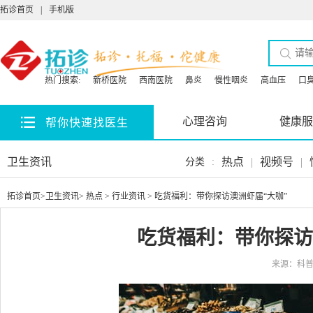
拓诊首页
|
手机版
热门搜索:
新桥医院
西南医院
鼻炎
慢性咽炎
高血压
口
心理咨询
健康服
帮你快速找医生
卫生资讯
热点
|
视频号
|
分类
:
拓诊首页
>
卫生资讯
>
热点
>
行业资讯
> 吃货福利：带你探访澳洲虾届“大咖”
吃货福利：带你探访
来源：科普中