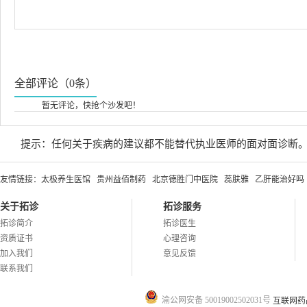
全部评论（0条）
暂无评论，快抢个沙发吧！
提示：任何关于疾病的建议都不能替代执业医师的面对面诊断
友情链接：
太极养生医馆
贵州益佰制药
北京德胜门中医院
蕊肤雅
乙肝能治好吗
关于拓诊
拓诊服务
拓诊简介
拓诊医生
资质证书
心理咨询
加入我们
意见反馈
联系我们
渝公网安备 50019002502031号
互联网药品