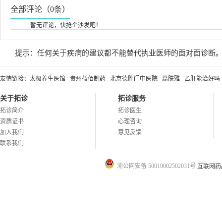
全部评论（0条）
暂无评论，快抢个沙发吧！
提示：任何关于疾病的建议都不能替代执业医师的面对面诊断
友情链接：
太极养生医馆
贵州益佰制药
北京德胜门中医院
蕊肤雅
乙肝能治好吗
关于拓诊
拓诊服务
拓诊简介
拓诊医生
资质证书
心理咨询
加入我们
意见反馈
联系我们
渝公网安备 50019002502031号
互联网药品