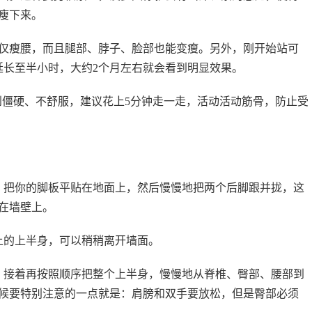
瘦下来。
瘦腰，而且腿部、脖子、脸部也能变瘦。另外，刚开始站可
延长至半小时，大约2个月左右就会看到明显效果。
到僵硬、不舒服，建议花上5分钟走一走，活动活动筋骨，防止受
把你的脚板平贴在地面上，然后慢慢地把两个后脚跟并拢，这
在墙壁上。
上的上半身，可以稍稍离开墙面。
接着再按照顺序把整个上半身，慢慢地从脊椎、臀部、腰部到
候要特别注意的一点就是：肩膀和双手要放松，但是臀部必须