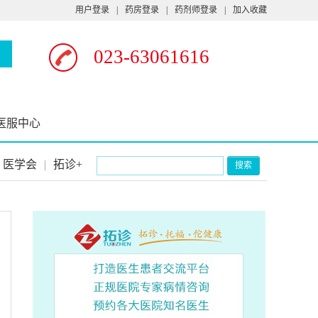
用户登录
|
药房登录
|
药剂师登录
|
加入收藏
023-63061616
医服中心
医学会
|
拓诊+
搜索