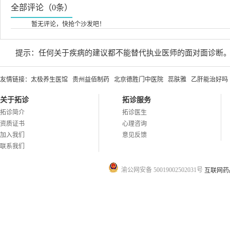
全部评论（0条）
暂无评论，快抢个沙发吧！
提示：任何关于疾病的建议都不能替代执业医师的面对面诊断
友情链接：
太极养生医馆
贵州益佰制药
北京德胜门中医院
蕊肤雅
乙肝能治好吗
关于拓诊
拓诊服务
拓诊简介
拓诊医生
资质证书
心理咨询
加入我们
意见反馈
联系我们
渝公网安备 50019002502031号
互联网药品