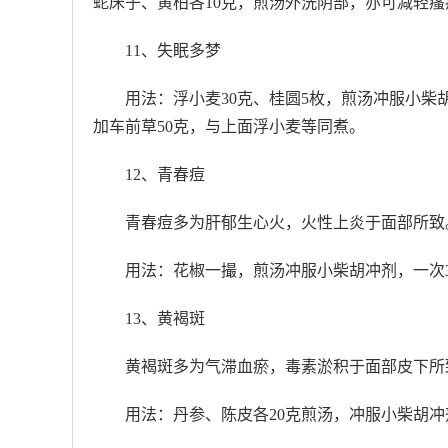
蛇床子、黄柏各10克，煎汤外洗阴部，亦可减轻瘙
11、失眠多梦
用法：浮小麦30克、桂圆5枚，煎汤冲服小柴
加车前草50克，与上面浮小麦等同煮。
12、青春痘
青春痘多为肝郁生心火，火性上炎于面部所致
用法：花椒一撮，煎汤冲服小柴胡冲剂，一次
13、黄褐斑
黄褐斑多为气滞血瘀，毒素淤积于面部皮下所
用法：丹参、陈皮各20克煎汤，冲服小柴胡冲