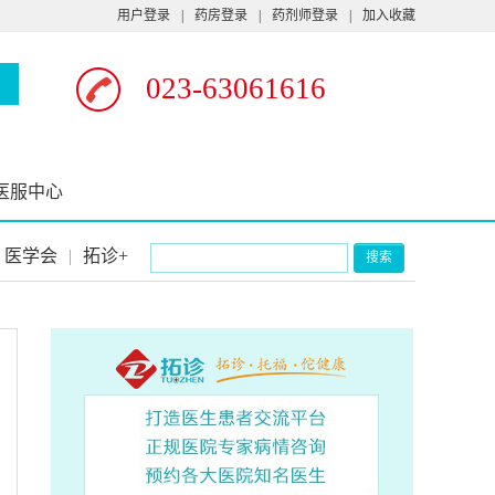
用户登录
|
药房登录
|
药剂师登录
|
加入收藏
023-63061616
医服中心
医学会
|
拓诊+
搜索