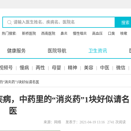
搜索
热门搜索:
新桥医院
西南医院
鼻炎
慢性咽炎
高血压
口臭
咳嗽
健康服务
医院导航
卫生资讯
视频号
|
慢病
|
两性
|
母婴
|
精神
|
美容
|
中医
|
微信
|
里的“消炎药”1块好似请名医
疾病，中药里的“消炎药”1块好似请名
医
来源：网络 发表于：2021-04-19 13:16 2741 次阅读