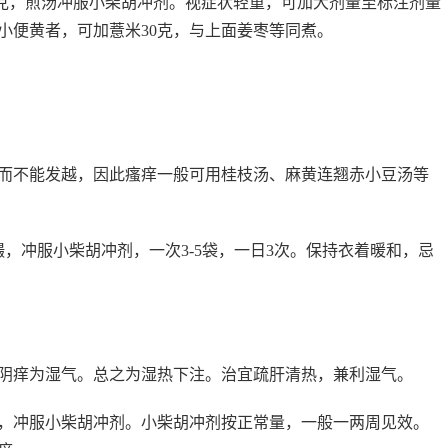
0克，煎汤冲服小柴胡冲剂。视症状轻重，可加大剂量至标注剂量
小便黄者，可加薏米30克，与上面姜枣等同煮。
而不能发越，因此瘙痒一般可用桂枝汤、麻黄连翘赤小豆汤等
，冲服小柴胡冲剂，一次3-5袋，一日3次。保持衣着暖和，忌
阴痒为湿气。总之为湿热下注。治宜疏肝清热，兼利湿气。
汤，冲服小柴胡冲剂。小柴胡冲剂按正常量，一般一两周见效。