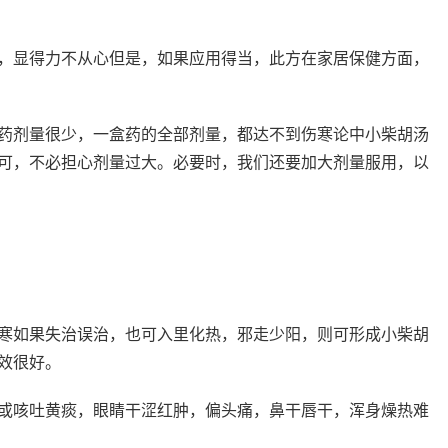
，显得力不从心但是，如果应用得当，此方在家居保健方面，
药剂量很少，一盒药的全部剂量，都达不到伤寒论中小柴胡汤
可，不必担心剂量过大。必要时，我们还要加大剂量服用，以
寒如果失治误治，也可入里化热，邪走少阳，则可形成小柴胡
效很好。
或咳吐黄痰，眼睛干涩红肿，偏头痛，鼻干唇干，浑身燥热难