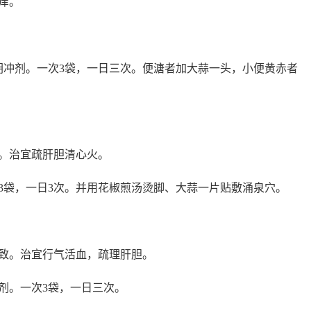
痒。
胡冲剂。一次3袋，一日三次。便溏者加大蒜一头，小便黄赤者
。治宜疏肝胆清心火。
3袋，一日3次。并用花椒煎汤烫脚、大蒜一片贴敷涌泉穴。
致。治宜行气活血，疏理肝胆。
剂。一次3袋，一日三次。