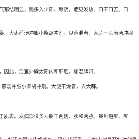
气郁结明显，则多入少阳、厥阴，症见发热、口干口苦、口
姜、大枣煎汤冲服小柴胡冲剂。见溏泄者，大蒜一头煎汤冲服
。因此，治宜外解太阳内和肝胆，加温脾阳。
，煎汤冲服小柴胡冲剂。大便干燥者，去大蒜。
于肌表。发病部位多为躯干两侧、腰和两胁。症见疱疹、疼