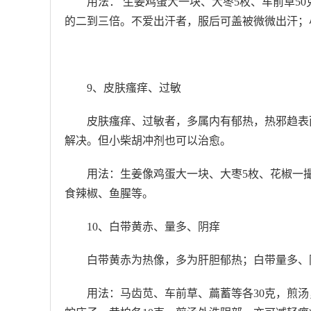
用法： 生姜鸡蛋大一块、大枣5枚、车前草5
的二到三倍。不爱出汗者，服后可盖被微微出汗；
9、皮肤瘙痒、过敏
皮肤瘙痒、过敏者，多属内有郁热，热邪趋表
解决。但小柴胡冲剂也可以治愈。
用法：生姜像鸡蛋大一块、大枣5枚、花椒一撮
食辣椒、鱼腥等。
10、白带黄赤、量多、阴痒
白带黄赤为热像，多为肝胆郁热；白带量多、
用法：马齿苋、车前草、萹蓄等各30克，煎