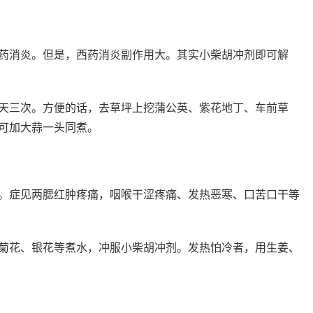
药消炎。但是，西药消炎副作用大。其实小柴胡冲剂即可解
一天三次。方便的话，去草坪上挖蒲公英、紫花地丁、车前草
可加大蒜一头同煮。
。症见两腮红肿疼痛，咽喉干涩疼痛、发热恶寒、口苦口干等
菊花、银花等煮水，冲服小柴胡冲剂。发热怕冷者，用生姜、