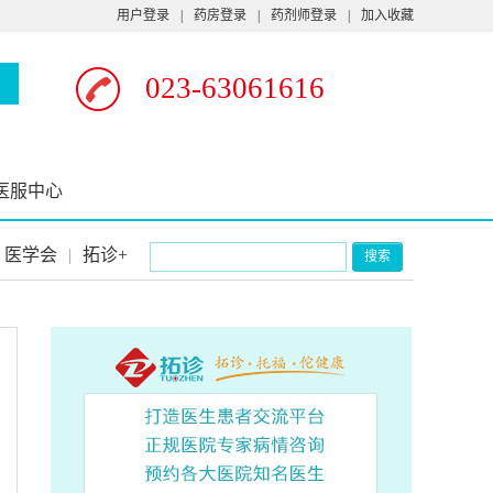
用户登录
|
药房登录
|
药剂师登录
|
加入收藏
023-63061616
医服中心
医学会
|
拓诊+
搜索