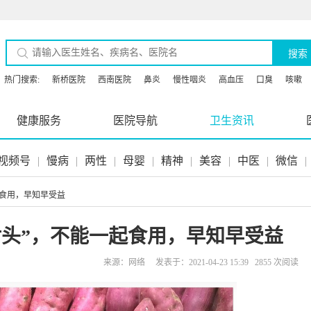
搜索
热门搜索:
新桥医院
西南医院
鼻炎
慢性咽炎
高血压
口臭
咳嗽
健康服务
医院导航
卫生资讯
视频号
|
慢病
|
两性
|
母婴
|
精神
|
美容
|
中医
|
微信
|
起食用，早知早受益
对头”，不能一起食用，早知早受益
来源：网络 发表于：2021-04-23 15:39 2855 次阅读