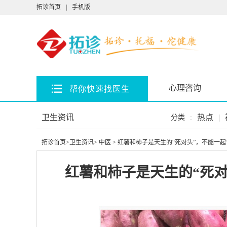
拓诊首页
|
手机版
心理咨询
帮你快速找医生
卫生资讯
热点
|
分类
:
拓诊首页
>
卫生资讯
>
中医
> 红薯和柿子是天生的“死对头”，不能一
红薯和柿子是天生的“死