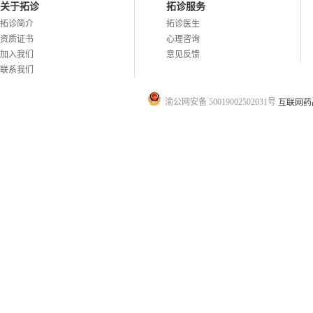
关于拓诊
拓诊服务
拓诊简介
拓诊医生
资质证书
心理咨询
加入我们
意见反馈
联系我们
渝公网安备 50019002502031号
互联网药品