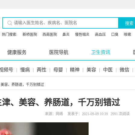
搜索
热门搜索:
新桥医院
西南医院
鼻炎
慢性咽炎
高血压
口臭
咳嗽
健康服务
医院导航
卫生资讯
视频号
|
慢病
|
两性
|
母婴
|
精神
|
美容
|
中医
|
微信
|
津、美容、养肠道，千万别错过
 生津、美容、养肠道，千万别错过
来源：网络 发表于：2021-09-09 10:39 2991 次阅读