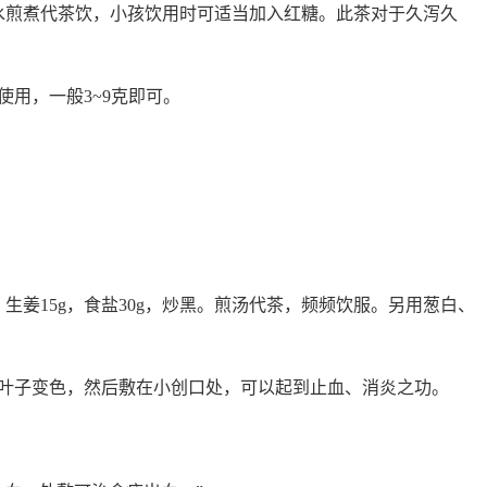
水煎煮代茶饮，小孩饮用时可适当加入红糖。此茶对于久泻久
用，一般3~9克即可。
生姜15g，食盐30g，炒黑。煎汤代茶，频频饮服。另用葱白、
叶子变色，然后敷在小创口处，可以起到止血、消炎之功。