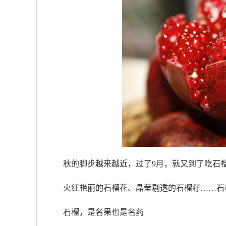
秋的脚步越来越近，过了9月，就又到了吃石
火红艳丽的石榴花、晶莹剔透的石榴籽……石
石榴，是名果也是名药