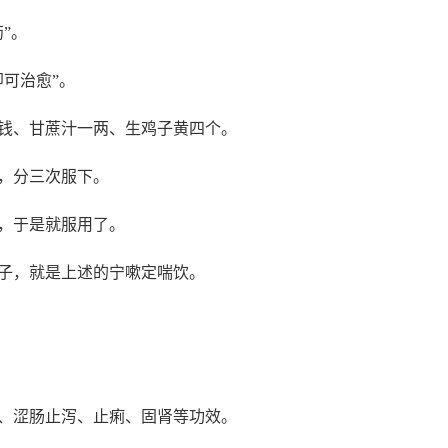
”。
可治愈”。
钱、甘蔗汁一两、生鸡子黄四个。
，分三次服下。
，于是就服用了。
子，就是上述的宁嗽定喘饮。
、涩肠止泻、止痢、固肾等功效。