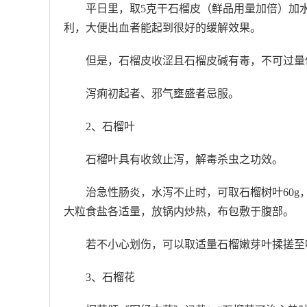
平日里，取5克干石榴皮（鲜品用量加倍）加
利，大便出血者能起到很好的缓解效果。
但是，石榴皮收涩且石榴皮碱有毒，不可过量使
泻痢初起者、邪气壅盛者忌服。
2、石榴叶
石榴叶具有收敛止泻，解毒杀虫之功效。
治急性肠炎，水泻不止时，可取石榴树叶60g，
大粒食盐各适量，放锅内炒热，布包敷于腹部。
若不小心划伤，可以取适量石榴嫩芽叶揉搓至
3、石榴花