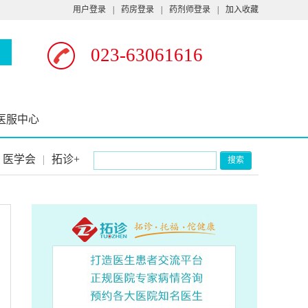
用户登录
|
药房登录
|
药剂师登录
|
加入收藏
023-63061616
医服中心
医学会
|
拓诊+
搜索