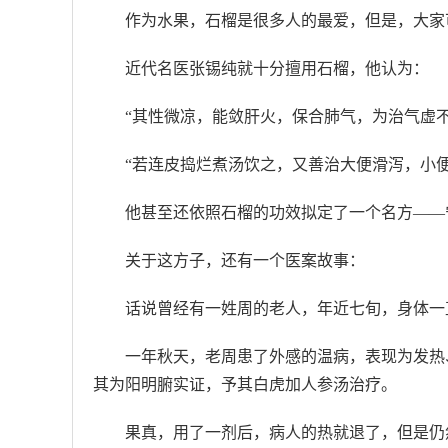
作为水果，石榴是很多人的最爱，但是，大家
近代名医张锡纯就十分擅用石榴，他认为：
“其性微凉，能敛肝火，保合肺气，为治气虚
“若连皮捣烂煮汤饮之，又善治大便滑泻，小
他甚至还依照石榴的功效拟定了一个名方——
关于这方子，还有一个医案故事：
话说曾经有一姓周的老人，年近七旬，身体一
一年秋天，老周患了外感的温病，表现为发热
其为阳明腑实证，予其白虎加人参汤治疗。
果真，用了一剂后，病人的热就退了，但是仍