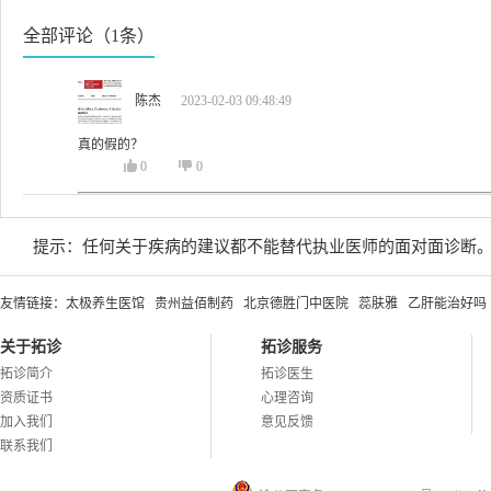
全部评论（1条）
陈杰
2023-02-03 09:48:49
真的假的？
0
0
提示：任何关于疾病的建议都不能替代执业医师的面对面诊断
友情链接：
太极养生医馆
贵州益佰制药
北京德胜门中医院
蕊肤雅
乙肝能治好吗
关于拓诊
拓诊服务
拓诊简介
拓诊医生
资质证书
心理咨询
加入我们
意见反馈
联系我们