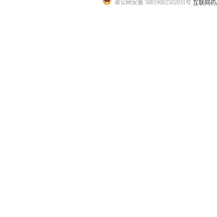
渝公网安备 50019002502031号
互联网药品