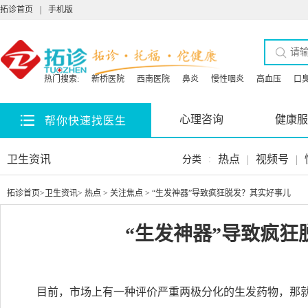
拓诊首页
|
手机版
热门搜索:
新桥医院
西南医院
鼻炎
慢性咽炎
高血压
口
心理咨询
健康服
帮你快速找医生
卫生资讯
热点
|
视频号
|
分类
:
拓诊首页
>
卫生资讯
>
热点
>
关注焦点
> “生发神器”导致疯狂脱发？其实好事儿
“生发神器”导致疯狂
目前，市场上有一种评价严重两极分化的生发药物，那