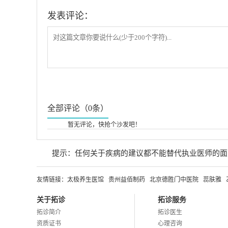
发表评论：
全部评论（0条）
暂无评论，快抢个沙发吧！
提示：任何关于疾病的建议都不能替代执业医师的面
友情链接：
太极养生医馆
贵州益佰制药
北京德胜门中医院
蕊肤雅
关于拓诊
拓诊服务
拓诊简介
拓诊医生
资质证书
心理咨询