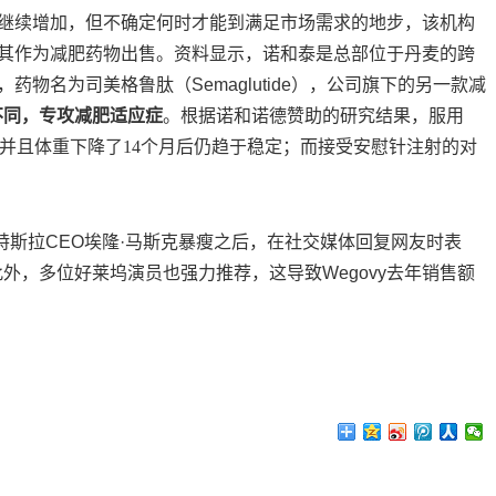
继续增加，但不确定何时才能到满足市场需求的地步，该机构
其作为减肥药物出售。资料显示，诺和泰是总部位于丹麦的跨
物名为司美格鲁肽（Semaglutide），公司旗下的另一款减
量不同，专攻减肥适应症
。
根据诺和诺德赞助的研究结果，服用
4磅，并且体重下降了14个月后仍趋于稳定；而接受安慰针注射的对
，特斯拉CEO埃隆·马斯克暴瘦之后，在社交媒体回复网友时表
此外，多位好莱坞演员也强力推荐，这导致Wegovy去年销售额