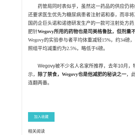
药管局同时表似乎，虽然这一药品的供应仍将
还要求医生优先为糖尿病患者注射诺和泰，而非将
国药企巨头诺和诺德研发生产的一款可注射处方药，药
肥针
Wegovy所用的药物也是司美格鲁肽，但剂
Wegovy的实验参与者平均体重减轻15%，约3
照组平均减重约为2.5%，略低于6磅。
Wegovy被不少名人名家所推荐，去年10月
示，
除了禁食，Wegovy也是他减肥的秘诀之一
，
连翻两番。
加入收藏
相关阅读