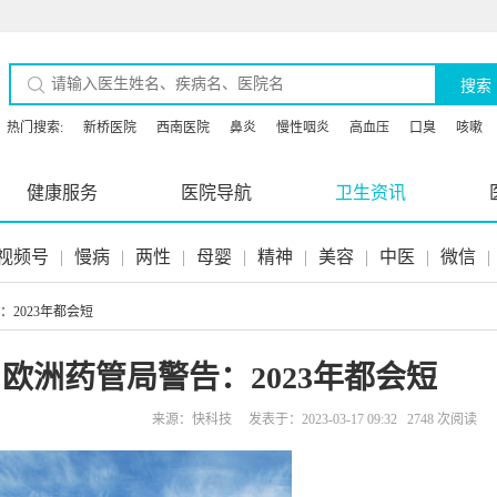
搜索
热门搜索:
新桥医院
西南医院
鼻炎
慢性咽炎
高血压
口臭
咳嗽
健康服务
医院导航
卫生资讯
视频号
|
慢病
|
两性
|
母婴
|
精神
|
美容
|
中医
|
微信
|
2023年都会短
欧洲药管局警告：2023年都会短
来源：快科技 发表于：2023-03-17 09:32 2748 次阅读