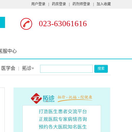
用户登录
|
药房登录
|
药剂师登录
|
加入收藏
023-63061616
医服中心
医学会
|
拓诊+
搜索