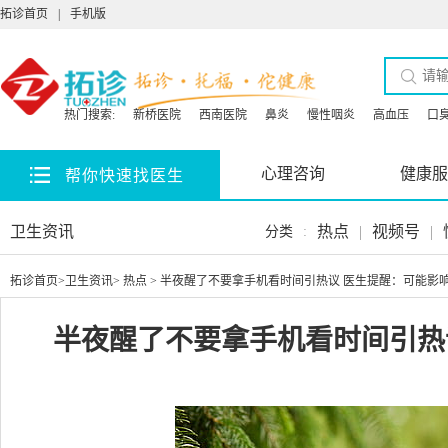
拓诊首页
|
手机版
热门搜索:
新桥医院
西南医院
鼻炎
慢性咽炎
高血压
口
心理咨询
健康服
帮你快速找医生
卫生资讯
热点
|
视频号
|
分类
:
拓诊首页
>
卫生资讯
>
热点
> 半夜醒了不要拿手机看时间引热议 医生提醒：可能影
半夜醒了不要拿手机看时间引热