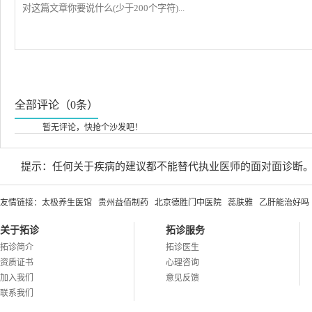
全部评论（0条）
暂无评论，快抢个沙发吧！
提示：任何关于疾病的建议都不能替代执业医师的面对面诊断
友情链接：
太极养生医馆
贵州益佰制药
北京德胜门中医院
蕊肤雅
乙肝能治好吗
关于拓诊
拓诊服务
拓诊简介
拓诊医生
资质证书
心理咨询
加入我们
意见反馈
联系我们