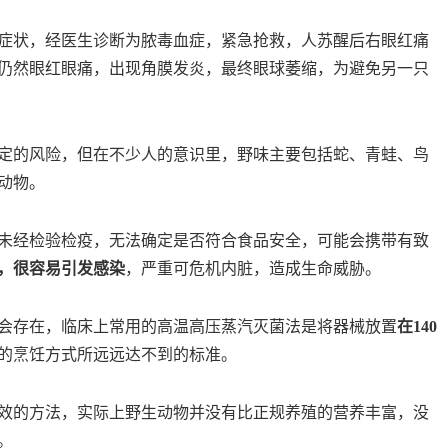
症状，经医生诊断为脓毒血症，紧急抢救，人苏醒后右眼红痛
仍然眼红眼痛，出现角膜发炎，最终眼球萎缩，为避免另一只
定的风险，但在不少人的意识里，野味主要包括蛇、青蛙、鸟
动物。
未经检验检疫，无法确定是否符合食品安全，可能会携带有致
，很容易引发感染
，严重可危机内脏，造成生命威胁。
会存在，临床上常用的高温高压蒸汽灭菌法是将器械放置
在140
的烹饪方式所远远达不到的标准。
效的方法，实际上野生动物并没有比正规养殖的营养丰富，没
。