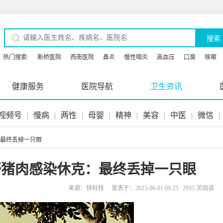
搜索
热门搜索:
新桥医院
西南医院
鼻炎
慢性咽炎
高血压
口臭
咳嗽
健康服务
医院导航
卫生资讯
视频号
|
慢病
|
两性
|
母婴
|
精神
|
美容
|
中医
|
微信
|
：最终丢掉一只眼
野猪肉感染休克：最终丢掉一只眼
来源：快科技 发表于：2023-06-01 09:25 2935 次阅读