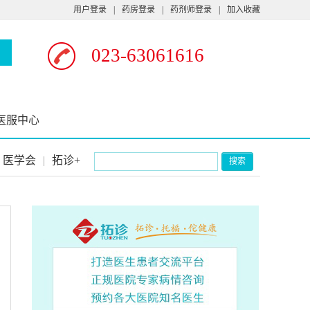
用户登录
|
药房登录
|
药剂师登录
|
加入收藏
023-63061616
医服中心
医学会
|
拓诊+
搜索