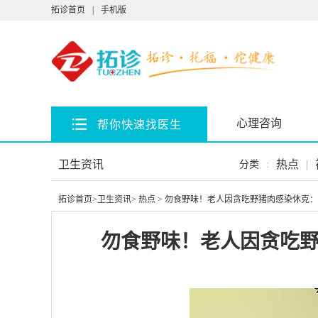
拓诊首页
|
手机版
心理咨询
帮你快速找医生
卫生资讯
热点
|
分类
:
拓诊首页
>
卫生资讯
>
热点
> 勿食野味！老人因贪吃野猪肉感染休克
勿食野味！老人因贪吃