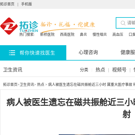
拓诊首页
|
手机版
热门搜索:
新桥医院
西南医院
鼻炎
慢性咽炎
高血压
口
心理咨询
健康服
帮你快速找医生
卫生资讯
热点
|
视频号
|
分类
:
拓诊首页
>
卫生资讯
>
热点
> 病人被医生遗忘在磁共振舱近三小时 属重大医疗事故 
病人被医生遗忘在磁共振舱近三小时
射