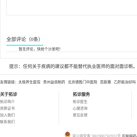
全部评论（0条）
暂无评论，快抢个沙发吧！
提示：任何关于疾病的建议都不能替代执业医师的面对面诊断
友情链接：
太极养生医馆
贵州益佰制药
北京德胜门中医院
蕊肤雅
乙肝能治好吗
关于拓诊
拓诊服务
拓诊简介
拓诊医生
资质证书
心理咨询
加入我们
意见反馈
联系我们
渝公网安备 50019002502031号
互联网药品