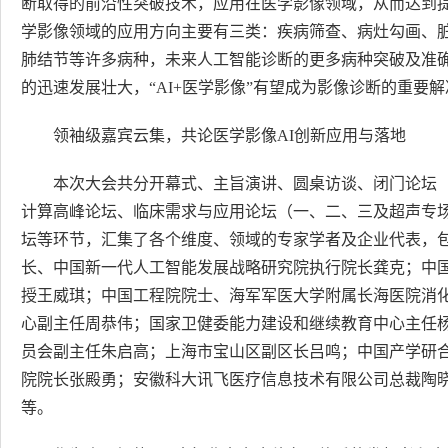
断取得的前沿性突破技术，应用在医学影像领域，从而达到
学影像领域的应用方向主要有三类：疾病筛查、病灶勾画、
肺结节等许多病种，未来人工智能诊断的更多病种突破及准
的迅速发展壮大，“AI+医学影像”有望成为影像诊断的重要
领袖级嘉宾云集，共论医学影像AI创新应用与落地
本次大会共分开幕式、主旨演讲、圆桌访谈、闭门论坛
计算高峰论坛、临床需求与应用论坛（一、二、三及超声专场
坛等环节，汇集了各个维度、领域的专家学者及企业代表，
长、中国新一代人工智能发展战略研究院执行院长龚克；中
授王威琪；中国工程院院士、海军军医大学附属长海医院消
心副主任周恭伟；国家卫健委能力建设和继续教育中心主任
员会副主任朱启高；上海市宝山区副区长吕鸣；中国产学研
院院长张殿勇；安徽科大讯飞医疗信息技术有限公司总裁陶晓东；体
等。