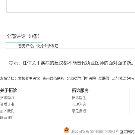
全部评论（0条）
暂无评论，快抢个沙发吧！
提示：任何关于疾病的建议都不能替代执业医师的面对面诊断
友情链接：
太极养生医馆
贵州益佰制药
北京德胜门中医院
蕊肤雅
乙肝能治好吗
关于拓诊
拓诊服务
拓诊简介
拓诊医生
资质证书
心理咨询
加入我们
意见反馈
联系我们
渝公网安备 50019002502031号
互联网药品