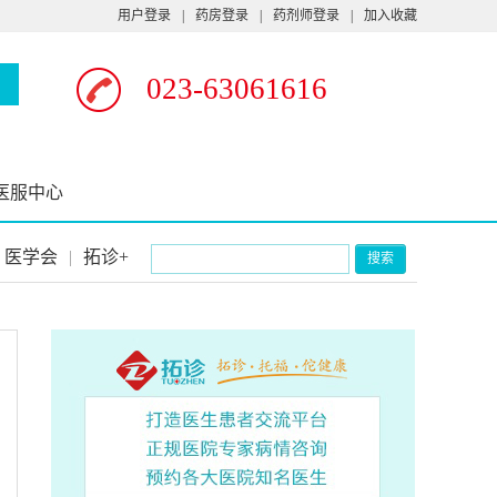
用户登录
|
药房登录
|
药剂师登录
|
加入收藏
023-63061616
医服中心
医学会
|
拓诊+
搜索