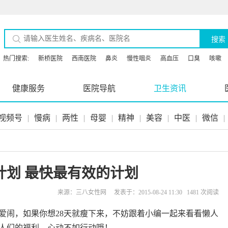
搜索
热门搜索:
新桥医院
西南医院
鼻炎
慢性咽炎
高血压
口臭
咳嗽
健康服务
医院导航
卫生资讯
视频号
|
慢病
|
两性
|
母婴
|
精神
|
美容
|
中医
|
微信
|
计划 最快最有效的计划
来源：三八女性网 发表于：2015-08-24 11:30 1481 次阅读
爱闹，如果你想28天就瘦下来，不妨跟着小编一起来看看懒人
懒人们的福利，心动不如行动哦！