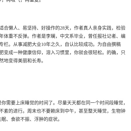
适合懒人、易坚持、好操作的28天，作者真人亲身实践，检验
年体重不反弹。作者是李斓，中文系毕业，曾任报社记者、编
专栏。从事减肥大业10年之久，自认比较成功。为自由撰稿
肥变成一种健康信仰，溶入习惯里，你就会很轻松。的确，只
然地变得美丽和长寿。
是你需要上床睡觉的时间了。尽量天天都在同一个时间段睡觉，
不紊的进行。周末也不要赖床到中午，甚至整天睡觉，生物钟
失眠、食欲不振、浮肿的症状。