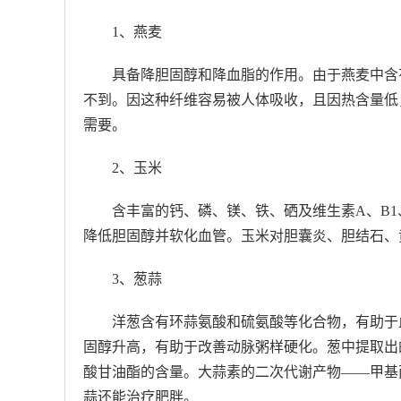
1、燕麦
具备降胆固醇和降血脂的作用。由于燕麦中含
不到。因这种纤维容易被人体吸收，且因热含量低
需要。
2、玉米
含丰富的钙、磷、镁、铁、硒及维生素A、B1
降低胆固醇并软化血管。玉米对胆囊炎、胆结石、
3、葱蒜
洋葱含有环蒜氨酸和硫氨酸等化合物，有助于
固醇升高，有助于改善动脉粥样硬化。葱中提取出
酸甘油酯的含量。大蒜素的二次代谢产物——甲基
蒜还能治疗肥胖。